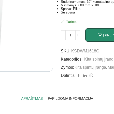
Suderinamumas: 19″ komutacinė sp
Matmenys: 600 mm × 18U
Spalva: Pilka
Su spyna
Turime
Į KREP
SKU:
KSDWM1618G
Kategorijos:
Kita spintų įran
Žymos:
Kita spintų įranga
,
Ma
Dalintis:
APRAŠYMAS
PAPILDOMA INFORMACIJA