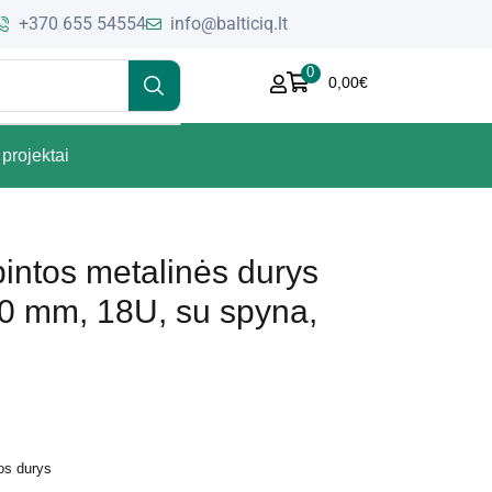
+370 655 54554
info@balticiq.lt
0
0,00
€
projektai
intos metalinės durys
 mm, 18U, su spyna,
os durys