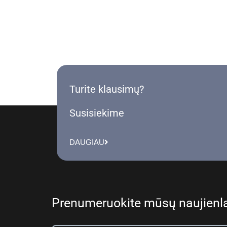
Turite klausimų?
Susisiekime
DAUGIAU
Prenumeruokite mūsų naujienla