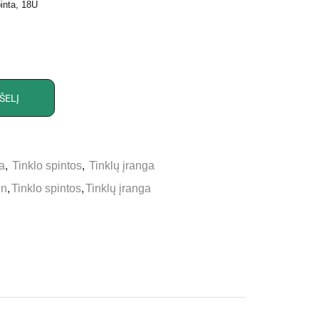
inta, 18U
ŠELĮ
ga
,
Tinklo spintos
,
Tinklų įranga
in
,
Tinklo spintos
,
Tinklų įranga