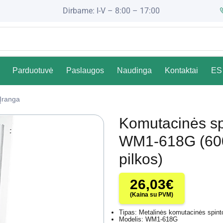
Dirbame: I-V – 8:00 – 17:00
Parduotuvė
Paslaugos
Naudinga
Kontaktai
ES 
 Įranga
Komutacinės sp
WM1-618G (600
pilkos)
26,03
€
(Kaina su PVM)
Tipas: Metalinės komutacinės spint
Modelis: WM1-618G