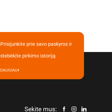
Prisijunkite prie savo paskyros ir
stebėkite pirkimo istoriją
DAUGIAU
Sekite mus: