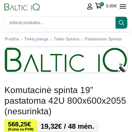
0
0,00
€
Pradžia
Tinklų Įranga
Tinklo Spintos
Pastatomos Spintos
Komutacinė spinta 19”
pastatoma 42U 800x600x2055
(nesurinkta)
568,25
€
19,32
€
/ 48 mėn.
(Kaina su PVM)