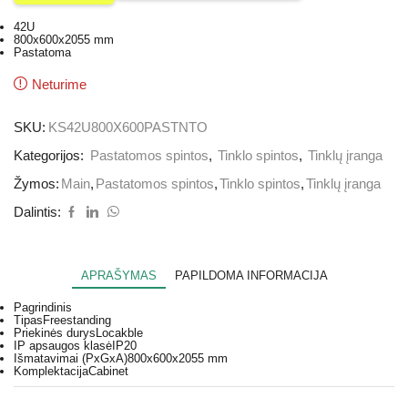
42U
800x600x2055 mm
Pastatoma
Neturime
SKU:
KS42U800X600PASTNTO
Kategorijos:
Pastatomos spintos
,
Tinklo spintos
,
Tinklų įranga
Žymos:
Main
,
Pastatomos spintos
,
Tinklo spintos
,
Tinklų įranga
Dalintis:
APRAŠYMAS
PAPILDOMA INFORMACIJA
Pagrindinis
Tipas
Freestanding
Priekinės durys
Locakble
IP apsaugos klasė
IP20
Išmatavimai (
PxGxA
)
800x600x2055 mm
Komplektacija
Cabinet