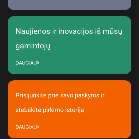
Naujienos ir inovacijos iš mūsų
gamintojų
DAUGIAU
Prisijunkite prie savo paskyros ir
stebėkite pirkimo istoriją
DAUGIAU