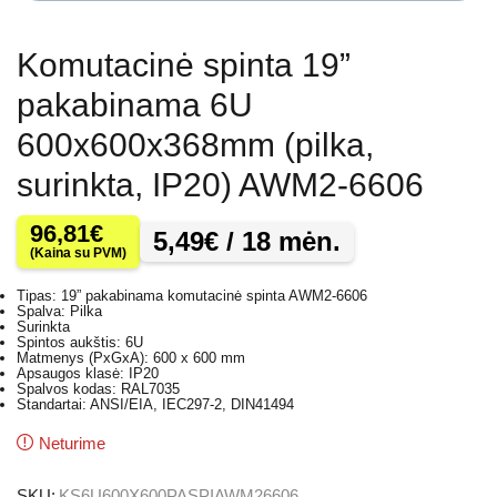
Komutacinė spinta 19”
pakabinama 6U
600x600x368mm (pilka,
surinkta, IP20) AWM2-6606
96,81
€
5,49
€
/ 18 mėn.
(Kaina su PVM)
Tipas: 19” pakabinama komutacinė spinta AWM2-6606
Spalva: Pilka
Surinkta
Spintos aukštis: 6U
Matmenys (PxGxA): 600 x 600 mm
Apsaugos klasė: IP20
Spalvos kodas: RAL7035
Standartai: ANSI/EIA, IEC297-2, DIN41494
Neturime
SKU:
KS6U600X600PASPIAWM26606