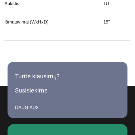
Aukštis
1U
Išmatavimai (WxHxD)
19″
Turite klausimų?
Susisiekime
DAUGIAU