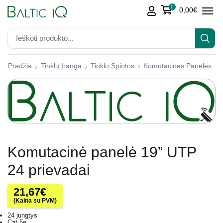
0
0,00
€
Pradžia
Tinklų Įranga
Tinklo Spintos
Komutacinės Panelės
Komutacinė panelė 19” UTP
24 prievadai
21,67
€
(Kaina su PVM)
24 jungtys
Cat.5e