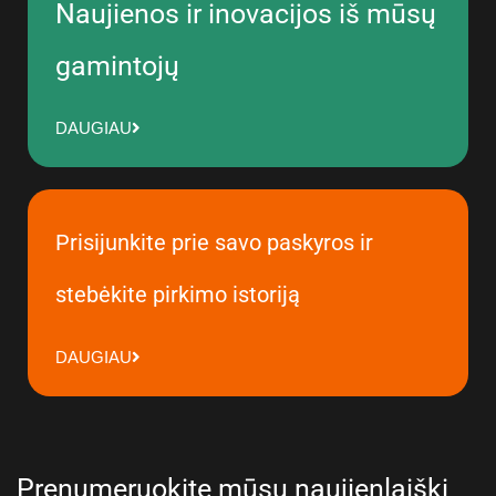
Naujienos ir inovacijos iš mūsų
gamintojų
DAUGIAU
Prisijunkite prie savo paskyros ir
stebėkite pirkimo istoriją
DAUGIAU
Prenumeruokite mūsų naujienlaiškį