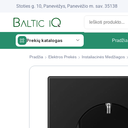
Stoties g. 10, Panevėžys, Panevėžio m. sav. 35138
Prekių katalogas
Pradžia
Pradžia
Elektros Prekės
Instaliacinės Medžiagos