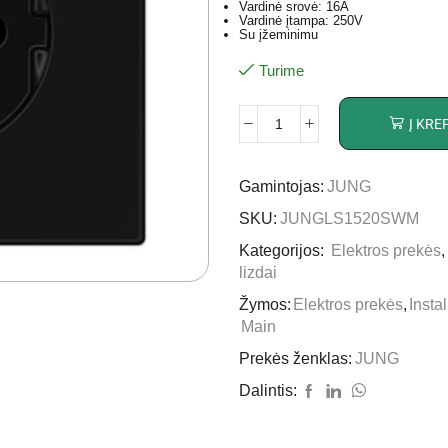
Vardinė srovė: 16A
Vardinė įtampa: 250V
Su įžeminimu
Turime
Į KRE
Gamintojas:
JUNG
SKU:
JUNGLS1520SWM
Kategorijos:
Elektros prekės
lizdai
Žymos:
Elektros prekės
,
Insta
Main
Prekės ženklas:
JUNG
Dalintis: