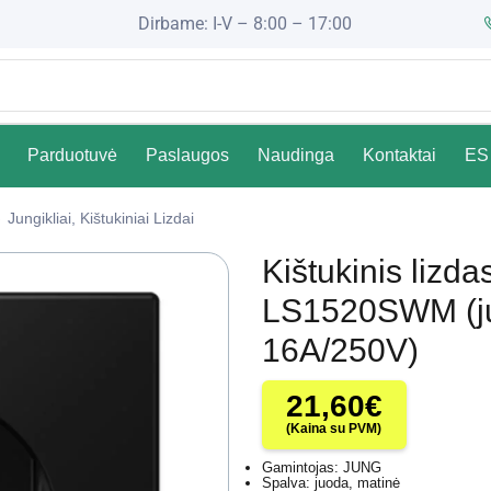
Dirbame: I-V – 8:00 – 17:00
Parduotuvė
Paslaugos
Naudinga
Kontaktai
ES 
Jungikliai, Kištukiniai Lizdai
Kištukinis liz
LS1520SWM (ju
16A/250V)
21,60
€
(Kaina su PVM)
Gamintojas: JUNG
Spalva: juoda, matinė