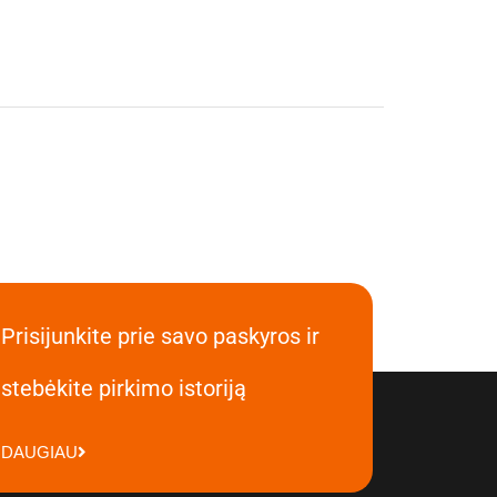
Prisijunkite prie savo paskyros ir
stebėkite pirkimo istoriją
DAUGIAU