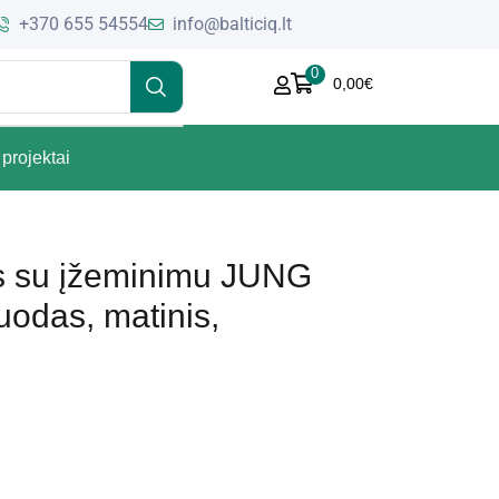
+370 655 54554
info@balticiq.lt
0
0,00
€
projektai
das su įžeminimu JUNG
odas, matinis,