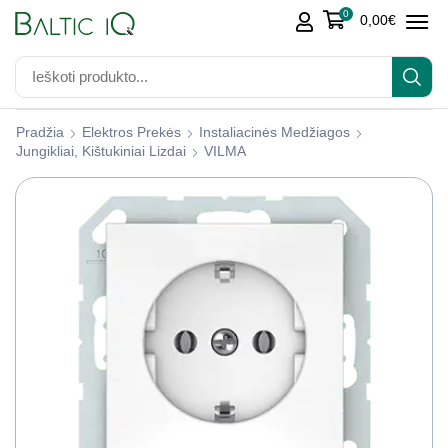
0
0,00
€
Pradžia
Elektros Prekės
Instaliacinės Medžiagos
Jungikliai, Kištukiniai Lizdai
VILMA