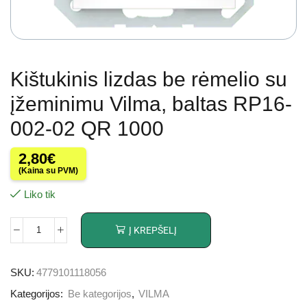
Kištukinis lizdas be rėmelio su
įžeminimu Vilma, baltas RP16-
002-02 QR 1000
2,80
€
(Kaina su PVM)
Liko tik
Į KREPŠELĮ
SKU:
4779101118056
Kategorijos:
Be kategorijos
,
VILMA