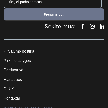
Prenumeruoti
Sekite mus:
Privatumo politika
Pirkimo sąlygos
Parduotuvė
Paslaugos
D.U.K.
Kontaktai