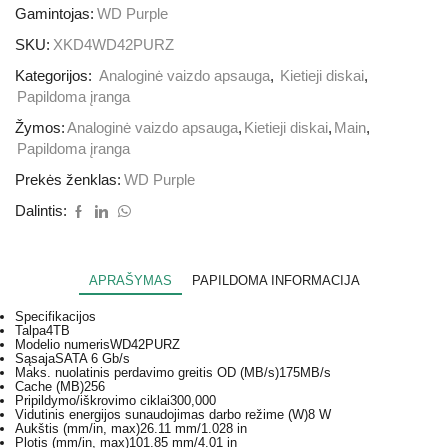
Gamintojas:
WD Purple
SKU:
XKD4WD42PURZ
Kategorijos:
Analoginė vaizdo apsauga
,
Kietieji diskai
,
Papildoma įranga
Žymos:
Analoginė vaizdo apsauga
,
Kietieji diskai
,
Main
,
Papildoma įranga
Prekės ženklas:
WD Purple
Dalintis:
APRAŠYMAS
PAPILDOMA INFORMACIJA
Specifikacijos
Talpa
4TB
Modelio numeris
WD42PURZ
Sąsaja
SATA 6 Gb/s
Maks. nuolatinis perdavimo greitis OD (MB/s)
175MB/s
Cache (MB)
256
Pripildymo/iškrovimo ciklai
300,000
Vidutinis energijos sunaudojimas darbo režime (W)
8 W
Aukštis (mm/in, max)
26.11 mm/1.028 in
Plotis (mm/in, max)
101.85 mm/4.01 in