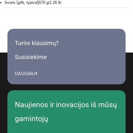
Svoris (g/lb, typical)57
0 g/1.26 lb
Turite klausimų?
Susisiekime
DAUGIAU
Naujienos ir inovacijos iš mūsų
gamintojų