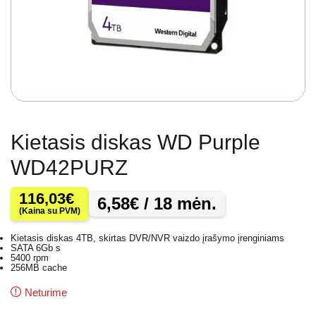
Kietasis diskas WD Purple
WD42PURZ
116,03
€
6,58
€
/ 18 mėn.
(Kaina su PVM)
Kietasis diskas 4TB, skirtas DVR/NVR vaizdo įrašymo įrenginiams
SATA 6Gb s
5400 rpm
256MB cache
Neturime