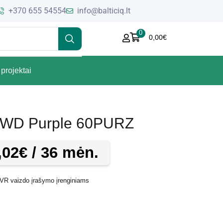
+370 655 54554
info@balticiq.lt
0
0,00
€
projektai
as WD Purple 60PURZ
,02
€
/ 36 mėn.
NVR vaizdo įrašymo įrenginiams