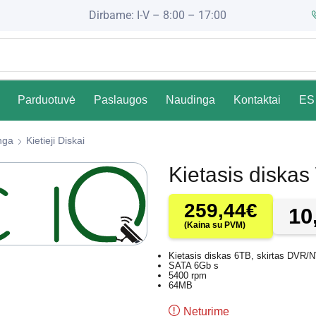
Dirbame: I-V – 8:00 – 17:00
Parduotuvė
Paslaugos
Naudinga
Kontaktai
ES 
nga
Kietieji Diskai
Kietasis disk
259,44
€
10
(Kaina su PVM)
Kietasis diskas 6TB, skirtas DVR/
SATA 6Gb s
5400 rpm
64MB
Neturime