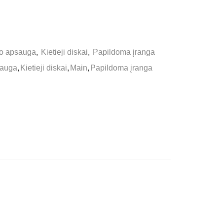
do apsauga
,
Kietieji diskai
,
Papildoma įranga
sauga
,
Kietieji diskai
,
Main
,
Papildoma įranga