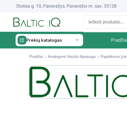
Stoties g. 10, Panevėžys, Panevėžio m. sav. 35138
Prekių katalogas
Pradžia
Pradžia
Analoginė Vaizdo Apsauga
Papildoma Įra