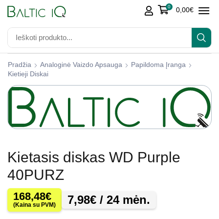
0
0,00
€
Pradžia
Analoginė Vaizdo Apsauga
Papildoma Įranga
Kietieji Diskai
Kietasis diskas WD Purple
40PURZ
168,48
€
7,98
€
/ 24 mėn.
(Kaina su PVM)