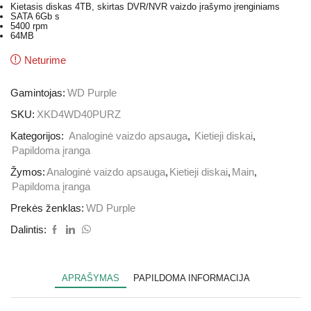
Kietasis diskas 4TB, skirtas DVR/NVR vaizdo įrašymo įrenginiams
SATA 6Gb s
5400 rpm
64MB
Neturime
Gamintojas:
WD Purple
SKU:
XKD4WD40PURZ
Kategorijos:
Analoginė vaizdo apsauga
,
Kietieji diskai
,
Papildoma įranga
Žymos:
Analoginė vaizdo apsauga
,
Kietieji diskai
,
Main
,
Papildoma įranga
Prekės ženklas:
WD Purple
Dalintis:
APRAŠYMAS
PAPILDOMA INFORMACIJA