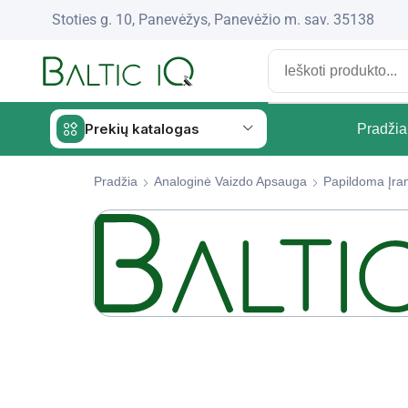
Stoties g. 10, Panevėžys, Panevėžio m. sav. 35138
Prekių katalogas
Pradžia
Pradžia
Analoginė Vaizdo Apsauga
Papildoma Įra