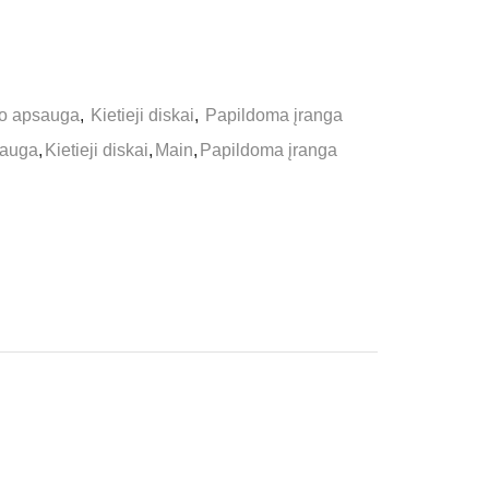
do apsauga
,
Kietieji diskai
,
Papildoma įranga
sauga
,
Kietieji diskai
,
Main
,
Papildoma įranga