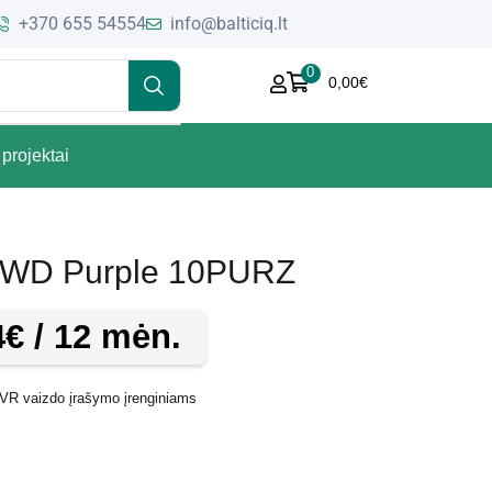
+370 655 54554
info@balticiq.lt
0
0,00
€
projektai
as WD Purple 10PURZ
4
€
/ 12 mėn.
NVR vaizdo įrašymo įrenginiams