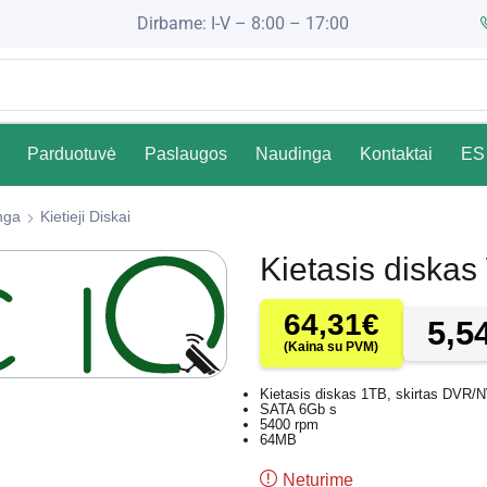
Dirbame: I-V – 8:00 – 17:00
Parduotuvė
Paslaugos
Naudinga
Kontaktai
ES 
nga
Kietieji Diskai
Kietasis disk
64,31
€
5,5
(Kaina su PVM)
Kietasis diskas 1TB, skirtas DVR/
SATA 6Gb s
5400 rpm
64MB
Neturime