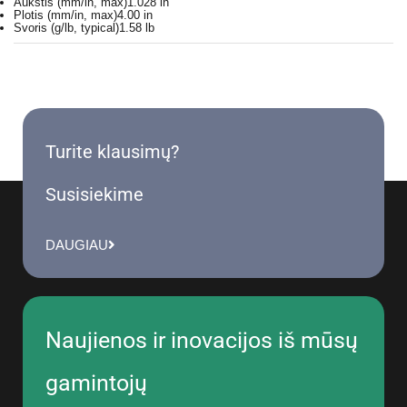
Aukštis (mm/in, max)
1.028 in
Plotis (mm/in, max)
4.00 in
Svoris (g/lb, typical)
1.58 lb
Turite klausimų?
Susisiekime
DAUGIAU
Naujienos ir inovacijos iš mūsų
gamintojų