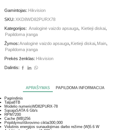
Gamintojas:
Hikvision
SKU:
XKD8WD82PURX78
Kategorijos:
Analoginė vaizdo apsauga
,
Kietieji diskai
,
Papildoma įranga
Žymos:
Analoginė vaizdo apsauga
,
Kietieji diskai
,
Main
,
Papildoma įranga
Prekės ženklas:
Hikvision
Dalintis:
APRAŠYMAS
PAPILDOMA INFORMACIJA
Pagrindinis
Talpa
8TB
Modelio numeris
WD82PURX-78
Sąsaja
SATA 6 Gb/s
RPM
7200
Cache (MB)
256
Pripildymo/iškrovimo ciklai
300,000
Vidutinis energijos sunaudojimas darbo režime (W)
5.6 W