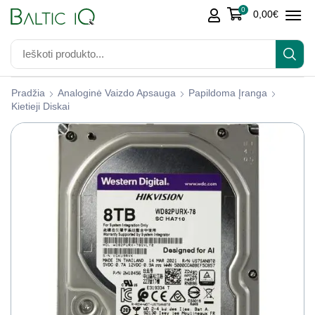
0
0,00
€
Pradžia
Analoginė Vaizdo Apsauga
Papildoma Įranga
Kietieji Diskai