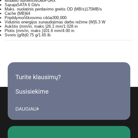
Modelio numeris
WD60PURX
Sąsaja
SATA 6 Gb/s
Maks. nuolatinis perdavimo greitis OD (MB/s)
175MB/s
Cache (MB)
64
Pripildymo/iškrovimo ciklai
300,000
Vidutinis energijos sunaudojimas darbo režime (W)
5.3 W
Aukštis (mm/in, maks.)
26.1 mm/1.028 in
Plotis (mm/in, maks.)
101.6 mm/4.00 in
Svoris (g/lb)
0.75 g/1.65 lb
Turite klausimų?
Susisiekime
DAUGIAU