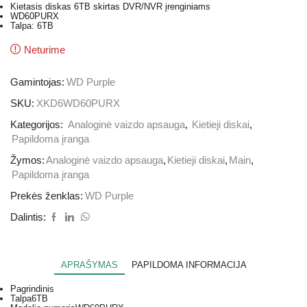
Kietasis diskas 6TB skirtas DVR/NVR įrenginiams
WD60PURX
Talpa: 6TB
Neturime
Gamintojas:
WD Purple
SKU:
XKD6WD60PURX
Kategorijos:
Analoginė vaizdo apsauga
,
Kietieji diskai
,
Papildoma įranga
Žymos:
Analoginė vaizdo apsauga
,
Kietieji diskai
,
Main
,
Papildoma įranga
Prekės ženklas:
WD Purple
Dalintis:
APRAŠYMAS
PAPILDOMA INFORMACIJA
Pagrindinis
Talpa
6TB