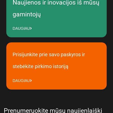
Naujienos ir inovacijos iš mūsų
gamintojų
DAUGIAU
Prisijunkite prie savo paskyros ir
stebėkite pirkimo istoriją
DAUGIAU
Prenumeruokite mūsų naujienlaiškį