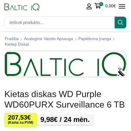
0
0,00
€
Pradžia
Analoginė Vaizdo Apsauga
Papildoma Įranga
Kietieji Diskai
Kietas diskas WD Purple
WD60PURX Surveillance 6 TB
207,53
€
9,98
€
/ 24 mėn.
(Kaina su PVM)