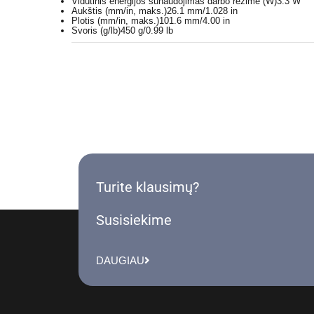
Vidutinis energijos sunaudojimas darbo režime (W)
3.3 W
Aukštis (mm/in, maks.)
26.1 mm/1.028 in
Plotis (mm/in, maks.)
101.6 mm/4.00 in
Svoris (g/lb)
450 g/0.99 lb
Turite klausimų?
Susisiekime
DAUGIAU