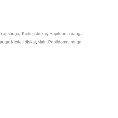
do apsauga
,
Kietieji diskai
,
Papildoma įranga
sauga
,
Kietieji diskai
,
Main
,
Papildoma įranga