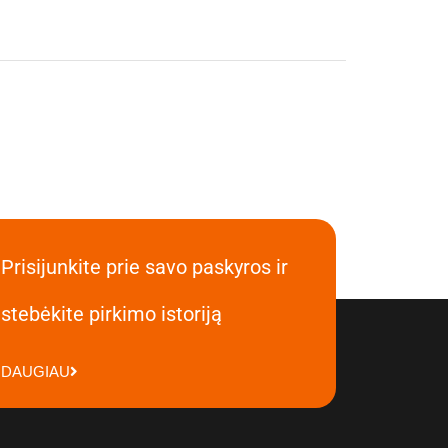
Prisijunkite prie savo paskyros ir
stebėkite pirkimo istoriją
DAUGIAU