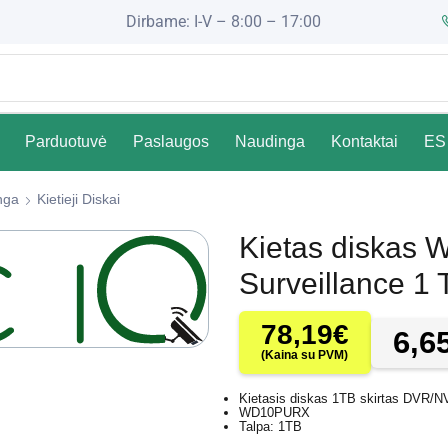
Dirbame: I-V – 8:00 – 17:00
Parduotuvė
Paslaugos
Naudinga
Kontaktai
ES 
nga
Kietieji Diskai
Kietas diskas
Surveillance 1 
78,19
€
6,6
(Kaina su PVM)
Kietasis diskas 1TB skirtas DVR/N
WD10PURX
Talpa: 1TB