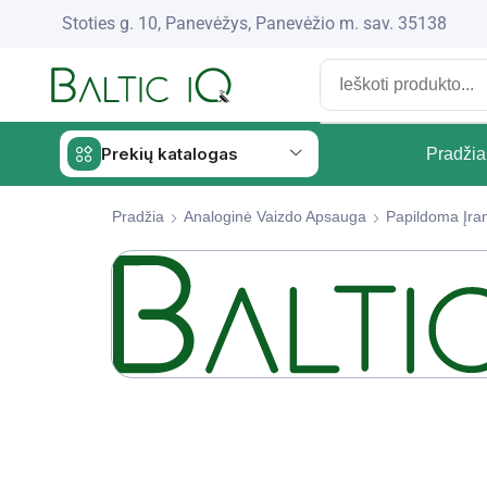
Stoties g. 10, Panevėžys, Panevėžio m. sav. 35138
Prekių katalogas
Pradžia
Pradžia
Analoginė Vaizdo Apsauga
Papildoma Įra