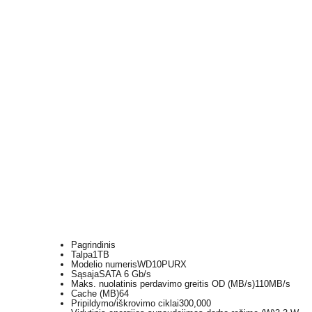
Pagrindinis
Talpa
1TB
Modelio numeris
WD10PURX
Sąsaja
SATA 6 Gb/s
Maks. nuolatinis perdavimo greitis OD (MB/s)
110MB/s
Cache (MB)
64
Pripildymo/iškrovimo ciklai
300,000