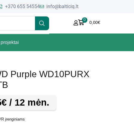
+370 655 54554
info@balticiq.lt
0
0,00
€
projektai
 WD Purple WD10PURX
TB
5
€
/ 12 mėn.
VR įrenginiams