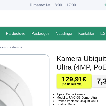
Dirbame: I-V – 8:00 – 17:00
Parduotuvė
Paslaugos
Naudinga
Kontaktai
ES 
ėjimo Sistemos
Kamera Ubiqui
Ultra (4MP, PoE
129,91
€
7,
(Kaina su PVM)
Tipas: Dome kamera
Modelis: UVC-G5-Dome-Ultra
Prekės ženklas: Ubiquiti UniFi
Spalva: Balta