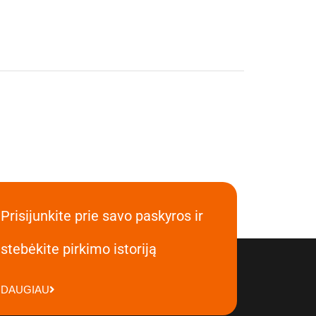
Prisijunkite prie savo paskyros ir
stebėkite pirkimo istoriją
DAUGIAU