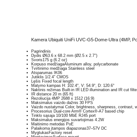
Kamera Ubiquiti UniFi UVC-G5-Dome-Ultra (4MP, Po
Pagrindinis
Dydis
Ø63.6 x 68.2 mm (Ø2.5 x 2.7″)
Svoris
175 g (6.2 oz)
Korpuso medžiaga
Aluminum alloy, polycarbonate
Tvirtinimo medžiaga
Stainless steel
Atsparumas
IK06
Jutiklis
1/2.4″ CMOS
Lęšis
Fixed focal length
Matymo kampas
H: 102.4°, V: 54.9°, D: 120.6°
Naktinis režimas
Built-in IR LED illumination and IR cut filte
IR distance
20 m (65 ft)
Rezoliucija
4MP 2688 x 1512 (16:9)
Maksimalus vaizdo dažnis
30 FPS
Vaizdo nustatymai
Color, brightness, sharpness, contrast,
Procesorius
Dual-core Arm® Cortex®-A7 based chip
Tinklo sąsaja
10/100 MbE RJ45 port
Maksimalus energijos suvartojimas
4.2W
Maitinimo metodas
PoE
Palaikoma įtampos diapazonas
37–57V DC
Mygtukas
Factory reset
Montavimas
Surface mount