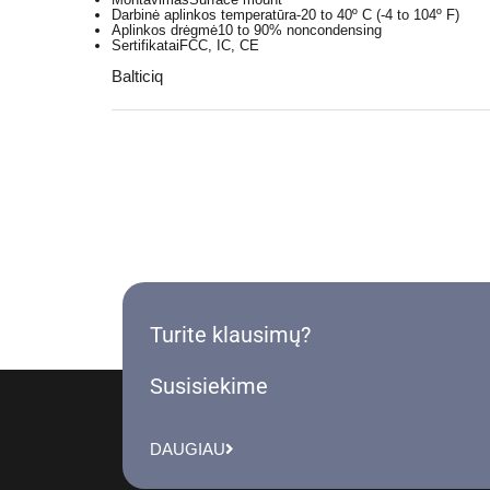
Darbinė aplinkos temperatūra
-20 to 40º C (-4 to 104º F)
Aplinkos drėgmė
10 to 90% noncondensing
Sertifikatai
FCC, IC, CE
Balticiq
Turite klausimų?
Susisiekime
DAUGIAU