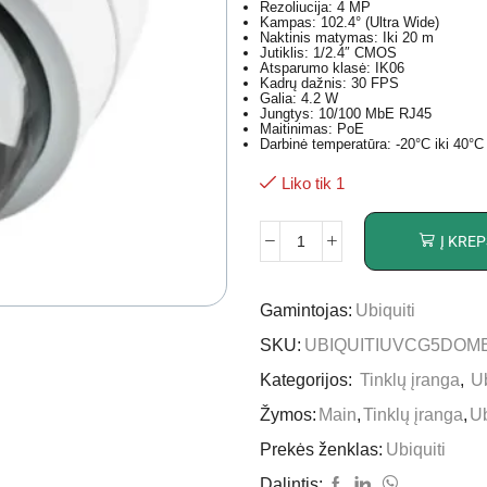
Rezoliucija: 4 MP
Kampas: 102.4° (Ultra Wide)
Naktinis matymas: Iki 20 m
Jutiklis: 1/2.4″ CMOS
Atsparumo klasė: IK06
Kadrų dažnis: 30 FPS
Galia: 4.2 W
Jungtys: 10/100 MbE RJ45
Maitinimas: PoE
Darbinė temperatūra: -20°C iki 40°C
Liko tik 1
Į KREP
Gamintojas:
Ubiquiti
SKU:
UBIQUITIUVCG5DOM
Kategorijos:
Tinklų įranga
,
Ub
Žymos:
Main
,
Tinklų įranga
,
Ub
Prekės ženklas:
Ubiquiti
Dalintis: