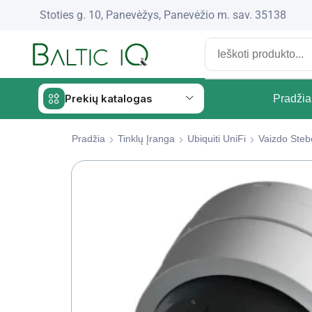
Stoties g. 10, Panevėžys, Panevėžio m. sav. 35138
Prekių katalogas
Pradžia
Pradžia
Tinklų Įranga
Ubiquiti UniFi
Vaizdo Steb