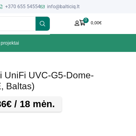
+370 655 54554
info@balticiq.lt
0
0,00
€
projektai
ti UniFi UVC-G5-Dome-
, Baltas)
36
€
/ 18 mėn.