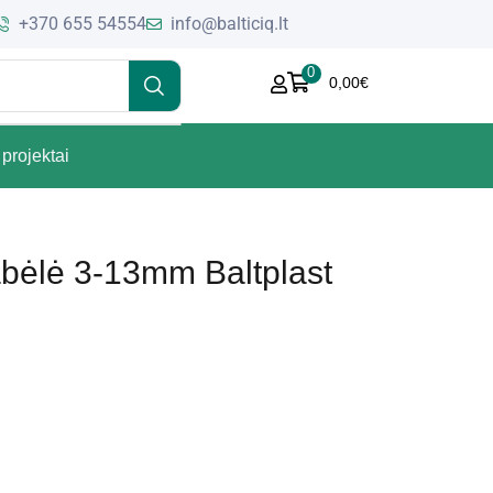
+370 655 54554
info@balticiq.lt
0
0,00
€
projektai
abėlė 3-13mm Baltplast
)