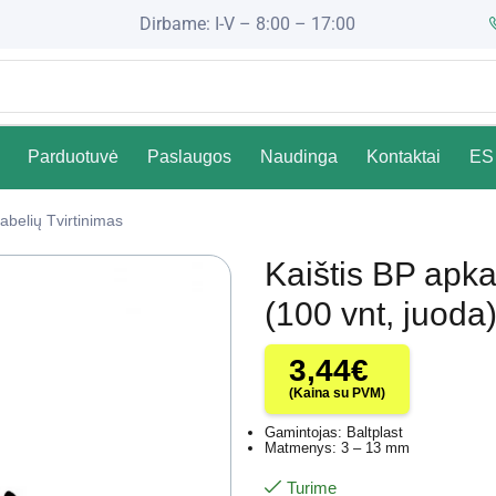
Dirbame: I-V – 8:00 – 17:00
Parduotuvė
Paslaugos
Naudinga
Kontaktai
ES 
abelių Tvirtinimas
Kaištis BP apk
(100 vnt, juoda
3,44
€
(Kaina su PVM)
Gamintojas: Baltplast
Matmenys: 3 – 13 mm
Turime