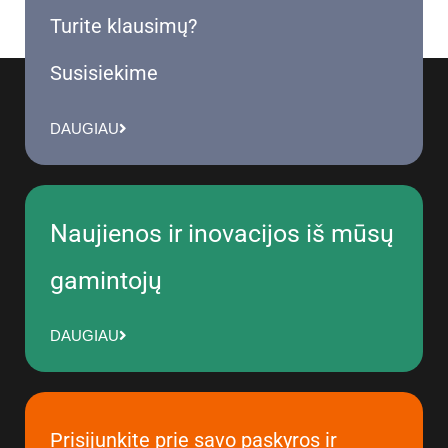
Turite klausimų?
Susisiekime
DAUGIAU
Naujienos ir inovacijos iš mūsų
gamintojų
DAUGIAU
Prisijunkite prie savo paskyros ir