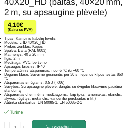
40X20_HD (baltas, 40×20 mm,
2 m, su apsaugine plėvele)
4,10
€
(Kaina su PVM)
Tipas: Kampinis kabelių lovelis
Modelis: LHD 40X20_HD
Prekės ženklas: Kopos
Spalva: Balta (RAL 9003)
Matmenys: 40 x 20 mm
Ilgis: 2 m
Medžiaga: PVC, be švino
Apsaugos laipsnis: IP40
Temperatūrinis atsparumas: nuo -5 °C iki +60 °C
Degumo klasė: Savaime gesinantis per 30 s, liepsnos kilpos testas 850
°C
Atsparumas smūgiams: 0.5 J (IK06)
Savybės: Su apsaugine plėvele, dangtis su dvigubu fiksavimu padidina
standumą
Atsparumas cheminėms medžiagoms: Taip (pvz., amoniakas, etanolis,
alyvos, rūgštys, metanolis, vandenilio peroksidas ir kt.)
Atitinka standartus: EN 50085-1, EN 50085-2-1
Turime
Į KREPŠELĮ