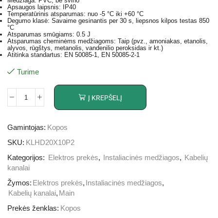
Medžiaga: PVC, be švino
Apsaugos laipsnis: IP40
Temperatūrinis atsparumas: nuo -5 °C iki +60 °C
Degumo klasė: Savaime gesinantis per 30 s, liepsnos kilpos testas 850
°C
Atsparumas smūgiams: 0.5 J
Atsparumas cheminėms medžiagoms: Taip (pvz., amoniakas, etanolis,
alyvos, rūgštys, metanolis, vandenilio peroksidas ir kt.)
Atitinka standartus: EN 50085-1, EN 50085-2-1
Turime
Į KREPŠELĮ
Gamintojas:
Kopos
SKU:
KLHD20X10P2
Kategorijos:
Elektros prekės
,
Instaliacinės medžiagos
,
Kabelių
kanalai
Žymos:
Elektros prekės
,
Instaliacinės medžiagos
,
Kabelių kanalai
,
Main
Prekės ženklas:
Kopos