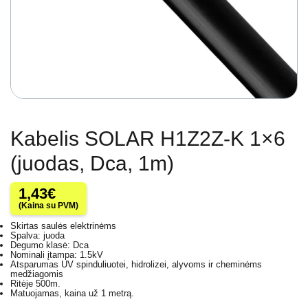
Kabelis SOLAR H1Z2Z-K 1×6
(juodas, Dca, 1m)
1,43
€
(Kaina su PVM)
Skirtas saulės elektrinėms
Spalva: juoda
Degumo klasė: Dca
Nominali įtampa: 1.5kV
Atsparumas UV spinduliuotei, hidrolizei, alyvoms ir cheminėms
medžiagomis
Ritėje 500m.
Matuojamas, kaina už 1 metrą.