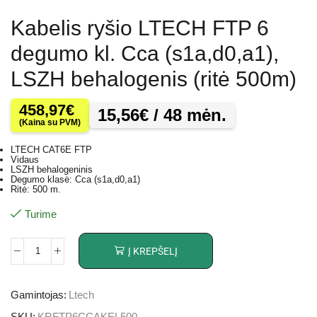
Kabelis ryšio LTECH FTP 6
degumo kl. Cca (s1a,d0,a1),
LSZH behalogenis (ritė 500m)
458,97
€
15,56
€
/ 48 mėn.
(Kaina su PVM)
LTECH CAT6E FTP
Vidaus
LSZH behalogeninis
Degumo klasė: Cca (s1a,d0,a1)
Ritė: 500 m.
Turime
Į KREPŠELĮ
Gamintojas:
Ltech
SKU:
KRFTP6CCAKEL500