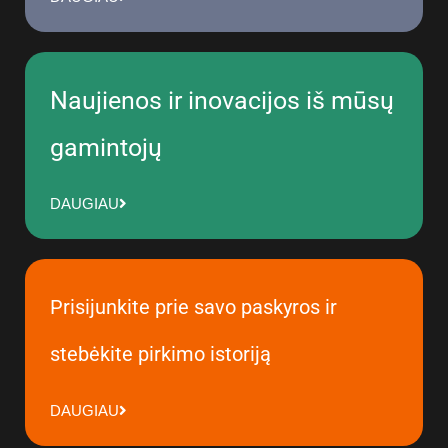
Naujienos ir inovacijos iš mūsų
gamintojų
DAUGIAU
Prisijunkite prie savo paskyros ir
stebėkite pirkimo istoriją
DAUGIAU