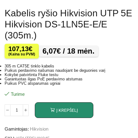
Kabelis ryšio Hikvision UTP 5E
Hikvision DS-1LN5E-E/E
(305m.)
107,13
€
6,07
€
/ 18 mėn.
(Kaina su PVM)
305 m CAT5E tinklo kabelis
Puikus perdavimo našumas naudojant be deguonies varį
Kokybė patvirtinta Fluke testu
Garantuotas ilgas PoE perdavimo atstumas
Puikus PVC atsparumas ugniai
Turime
Į KREPŠELĮ
Gamintojas:
Hikvision