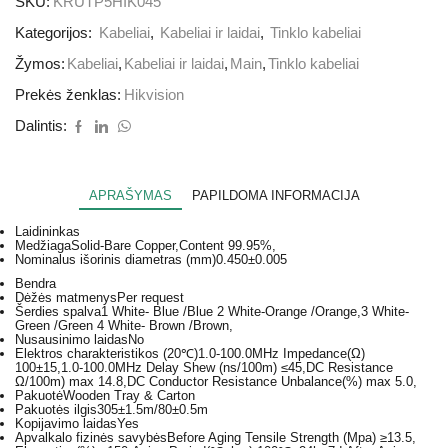
SKU:
KRUTP5HIK045
Kategorijos:
Kabeliai
,
Kabeliai ir laidai
,
Tinklo kabeliai
Žymos:
Kabeliai
,
Kabeliai ir laidai
,
Main
,
Tinklo kabeliai
Prekės ženklas:
Hikvision
Dalintis:
APRAŠYMAS
PAPILDOMA INFORMACIJA
Laidininkas
Medžiaga
Solid-Bare Copper,Content 99.95%,
Nominalus išorinis diametras (mm)
0.450±0.005
Bendra
Dėžės matmenys
Per request
Šerdies spalva
1 White- Blue /Blue 2 White-Orange /Orange,3 White-
Green /Green 4 White- Brown /Brown,
Nusausinimo laidas
No
Elektros charakteristikos (20℃)
1.0-100.0MHz Impedance(Ω)
100±15,1.0-100.0MHz Delay Shew (ns/100m) ≤45,DC Resistance
Ω/100m) max 14.8,DC Conductor Resistance Unbalance(%) max 5.0,
Pakuotė
Wooden Tray & Carton
Pakuotės ilgis
305±1.5m/80±0.5m
Kopijavimo laidas
Yes
Apvalkalo fizinės savybės
Before Aging Tensile Strength (Mpa) ≥13.5,