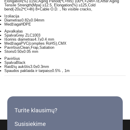
Elongation(%) ≥150,Aging Period(℃×hrs) 100℃×24h×7d,After Aging
Tensile Strength(Mpa) ≥12.5, Elongation(%) ≥125,Cold
bend(-20±2℃×4h) 8×Cable O.D.，No visible cracks,
Izoliacija
Diametras
0.82±0.04mm
Medžiaga
HDPE
Apvalkalas
Spalva
Grey ZLC1003
Išorinis diametras
4.7±0.4 mm
Medžiaga
PVC(complies RoHS),CMX
Paviršius
Clean,Frap,Satiation
Storis
0.50±0.05 mm
Paviršius
Spalva
Black
Raidžių aukštis
3.0±0.3mm
Spaudos paklaida ir tarpai
≤±0.5%，1m
Turite klausimų?
Susisiekime