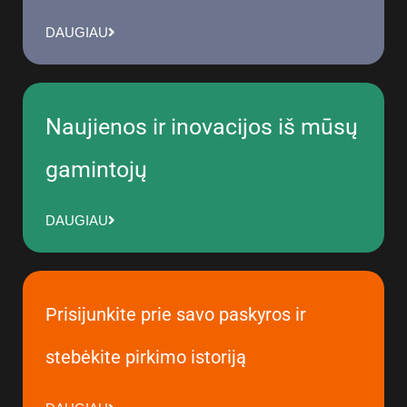
DAUGIAU
Naujienos ir inovacijos iš mūsų
gamintojų
DAUGIAU
Prisijunkite prie savo paskyros ir
stebėkite pirkimo istoriją