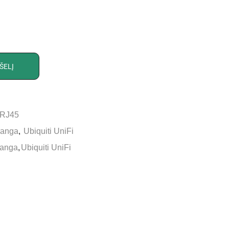
ŠELĮ
RJ45
įranga
,
Ubiquiti UniFi
ranga
,
Ubiquiti UniFi