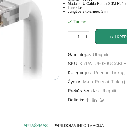
Modelis: U-Cable-Patch-0.3M-RJ45
Lankstus
Jungties skersmuo: 3 mm
Turime
Į KREP
Gamintojas:
Ubiquiti
SKU:
KRPATU6030UCABLE
Kategorijos:
Priedai
,
Tinklų 
Žymos:
Main
,
Priedai
,
Tinklų į
Prekės ženklas:
Ubiquiti
Dalintis:
APRAŠYMAS
PAPILDOMA INFORMACIJA