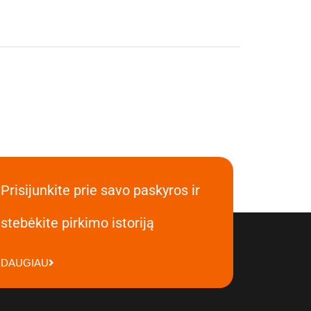
Prisijunkite prie savo paskyros ir
stebėkite pirkimo istoriją
DAUGIAU