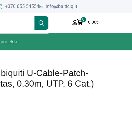
+370 655 54554
info@balticiq.lt
0
0,00
€
projektai
biquiti U-Cable-Patch-
as, 0,30m, UTP, 6 Cat.)