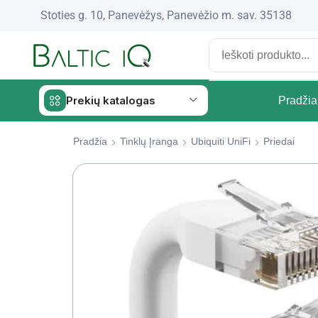
Stoties g. 10, Panevėžys, Panevėžio m. sav. 35138
Prekių katalogas
Pradžia
Pradžia
Tinklų Įranga
Ubiquiti UniFi
Priedai