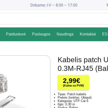
Dirbame: I-V – 8:00 – 17:00
Parduotuvė
Paslaugos
Naudinga
Kontaktai
ES 
Kabelis patch U
0.3M-RJ45 (Balt
2,99
€
(Kaina su PVM)
Tipas: Patch kabelis
Prekės ženklas: Ubiquiti
Kategorija: UTP Cat 6
Ilgis: 0,30 m
Spalva: Baltas