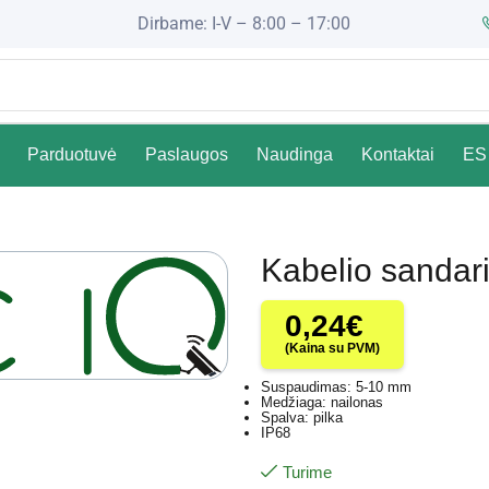
Dirbame: I-V – 8:00 – 17:00
Parduotuvė
Paslaugos
Naudinga
Kontaktai
ES 
Kabelio sandar
0,24
€
(Kaina su PVM)
Suspaudimas: 5-10 mm
Medžiaga: nailonas
Spalva: pilka
IP68
Turime