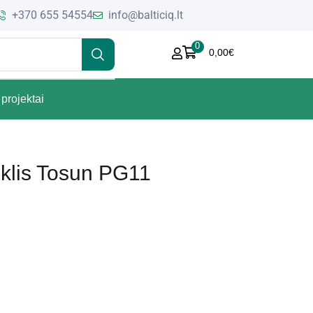
+370 655 54554
info@balticiq.lt
0
0,00
€
projektai
iklis Tosun PG11