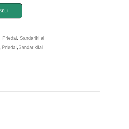
ŠELĮ
,
Priedai
,
Sandarikliai
n
,
Priedai
,
Sandarikliai