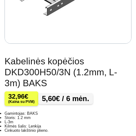
Kabelinės kopėčios
DKD300H50/3N (1.2mm, L-
3m) BAKS
32,96
€
5,60
€
/ 6 mėn.
(Kaina su PVM)
Gamintojas: BAKS
Storis: 1.2 mm
L-3m
Kilmės šalis: Lenkija
Cinkuoto lakštinio plieno.