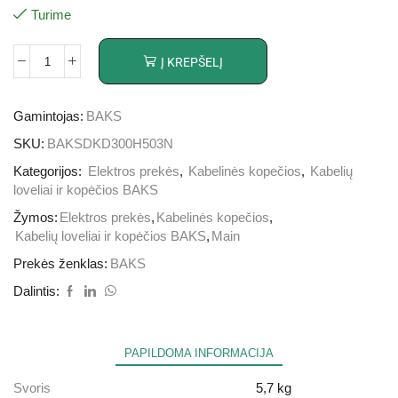
Turime
Į KREPŠELĮ
Gamintojas:
BAKS
SKU:
BAKSDKD300H503N
Kategorijos:
Elektros prekės
,
Kabelinės kopečios
,
Kabelių
loveliai ir kopėčios BAKS
Žymos:
Elektros prekės
,
Kabelinės kopečios
,
Kabelių loveliai ir kopėčios BAKS
,
Main
Prekės ženklas:
BAKS
Dalintis:
PAPILDOMA INFORMACIJA
Svoris
5,7 kg