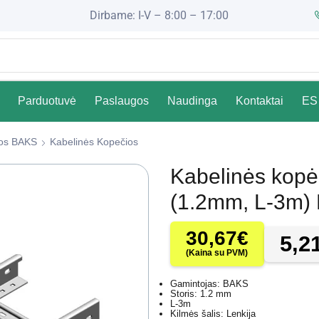
Dirbame: I-V – 8:00 – 17:00
Parduotuvė
Paslaugos
Naudinga
Kontaktai
ES 
čios BAKS
Kabelinės Kopečios
Kabelinės kop
(1.2mm, L-3m)
30,67
€
5,2
(Kaina su PVM)
Gamintojas: BAKS
Storis: 1.2 mm
L-3m
Kilmės šalis: Lenkija