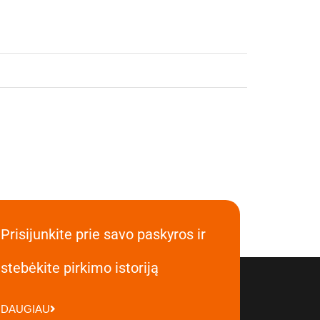
Prisijunkite prie savo paskyros ir
stebėkite pirkimo istoriją
DAUGIAU