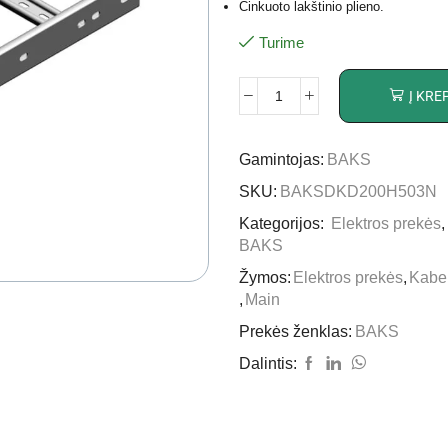
Cinkuoto lakštinio plieno.
Turime
Į KRE
Gamintojas:
BAKS
SKU:
BAKSDKD200H503N
Kategorijos:
Elektros prekės
BAKS
Žymos:
Elektros prekės
,
Kabel
,
Main
Prekės ženklas:
BAKS
Dalintis: