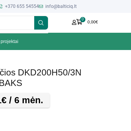
+370 655 54554
info@balticiq.lt
0
0,00
€
projektai
ėčios DKD200H50/3N
 BAKS
1
€
/ 6 mėn.