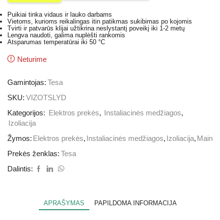
Puikiai tinka vidaus ir lauko darbams
Vietoms, kurioms reikalingas itin patikmas sukibimas po kojomis
Tvirti ir patvarūs klijai užtikrina neslystantį poveikį iki 1-2 metų
Lengva naudoti, galima nuplėšti rankomis
Atsparumas temperatūrai iki 50 °C
Neturime
Gamintojas:
Tesa
SKU:
VIZOTSLYD
Kategorijos:
Elektros prekės
,
Instaliacinės medžiagos
,
Izoliacija
Žymos:
Elektros prekės
,
Instaliacinės medžiagos
,
Izoliacija
,
Main
Prekės ženklas:
Tesa
Dalintis:
APRAŠYMAS
PAPILDOMA INFORMACIJA