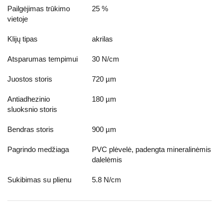
Pailgėjimas trūkimo
25 %
vietoje
Klijų tipas
akrilas
Atsparumas tempimui
30 N/cm
Juostos storis
720 µm
Antiadhezinio
180 µm
sluoksnio storis
Bendras storis
900 µm
Pagrindo medžiaga
PVC plėvelė, padengta mineralinėmis
dalelėmis
Sukibimas su plienu
5.8 N/cm