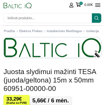
0
0,00
€
Pradžia
Elektros Prekės
Instaliacinės Medžiagos
Izoliacija
Juosta slydimui mažinti TESA
(juoda/geltona) 15m x 50mm
60951-00000-00
33,29
€
5,66
€
/ 6 mėn.
(Kaina su PVM)