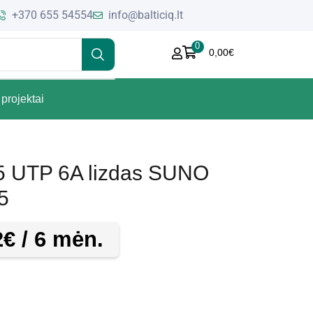
+370 655 54554
info@balticiq.lt
0
0,00
€
projektai
5 UTP 6A lizdas SUNO
5
2
€
/ 6 mėn.