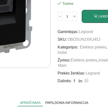
Turime
Į KRE
Gamintojas:
Legrand
SKU:
OBOSUN2XRJ45J
Kategorijos:
Elektros prekės
lizdai
Žymos:
Elektros prekės
,
Insta
Main
Prekės ženklas:
Legrand
Dalintis:
APRAŠYMAS
PAPILDOMA INFORMACIJA