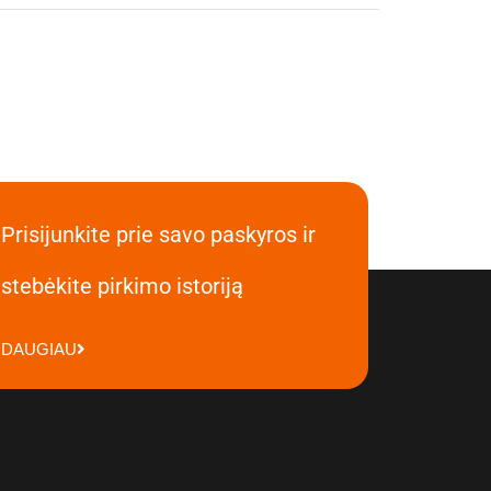
Prisijunkite prie savo paskyros ir
stebėkite pirkimo istoriją
DAUGIAU