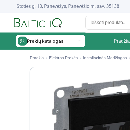
Stoties g. 10, Panevėžys, Panevėžio m. sav. 35138
Prekių katalogas
Pradžia
Pradžia
Elektros Prekės
Instaliacinės Medžiagos