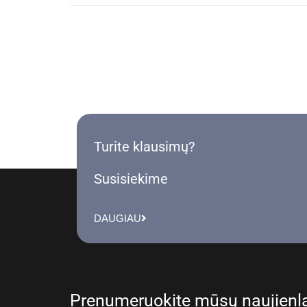
Turite klausimų?
Susisiekime
DAUGIAU
Prenumeruokite mūsų naujienla