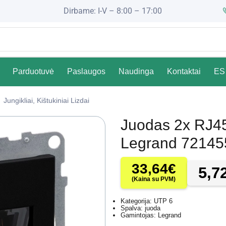
Dirbame: I-V – 8:00 – 17:00
Parduotuvė
Paslaugos
Naudinga
Kontaktai
ES 
Jungikliai, Kištukiniai Lizdai
Juodas 2x RJ4
Legrand 72145
33,64
€
5,7
(Kaina su PVM)
Kategorija: UTP 6
Spalva: juoda
Gamintojas: Legrand