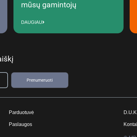
mūsų gamintojų
DAUGIAU
iškį
Prenumeruoti
Parduotuvė
D.U.K
Paslaugos
Konta