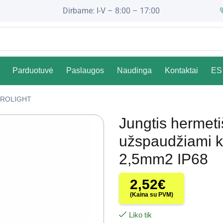
Dirbame: I-V – 8:00 – 17:00
Parduotuvė
Paslaugos
Naudinga
Kontaktai
ES 
ROLIGHT
Jungtis hermeti
užspaudžiami k
2,5mm2 IP68
2,52
€
(Kaina su PVM)
Liko tik