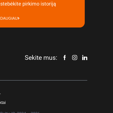
stebėkite pirkimo istoriją
DAUGIAU
Sekite mus:
.
ktai