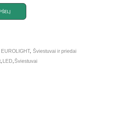
PŠELĮ
,
EUROLIGHT
,
Šviestuvai ir priedai
t
,
LED
,
Šviestuvai