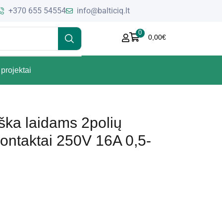
+370 655 54554
info@balticiq.lt
0
0,00
€
projektai
ška laidams 2polių
ontaktai 250V 16A 0,5-