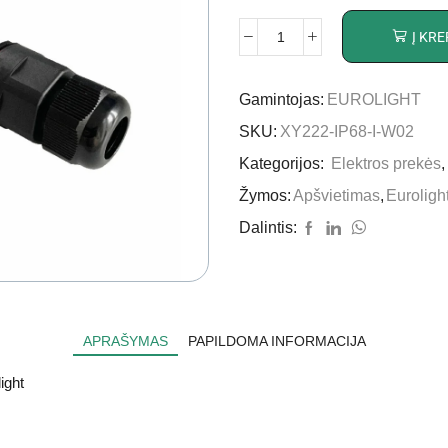
Į KRE
Gamintojas:
EUROLIGHT
SKU:
XY222-IP68-I-W02
Kategorijos:
Elektros prekės
Žymos:
Apšvietimas
,
Euroligh
Dalintis:
APRAŠYMAS
PAPILDOMA INFORMACIJA
ight