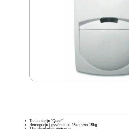
Technologija ”Quad”
Nereaguoja į gyvūnus iki 25kg arba 15kg
18m detekcijos atstumas