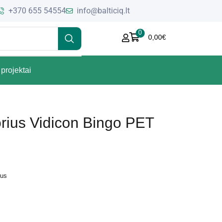
+370 655 54554
info@balticiq.lt
0
0,00
€
projektai
orius Vidicon Bingo PET
ius