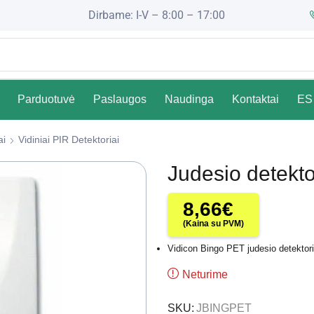
Dirbame: I-V – 8:00 – 17:00
Parduotuvė
Paslaugos
Naudinga
Kontaktai
ES 
ai
Vidiniai PIR Detektoriai
Judesio detekt
8,66
€
(Kaina su PVM)
Vidicon Bingo PET judesio detektor
Neturime
SKU:
JBINGPET