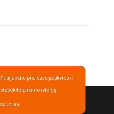
Prisijunkite prie savo paskyros ir
stebėkite pirkimo istoriją
DAUGIAU