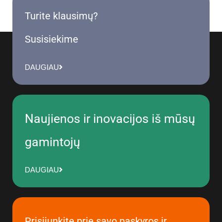
Turite klausimų?
Susisiekime
DAUGIAU
Naujienos ir inovacijos iš mūsų
gamintojų
DAUGIAU
Prisijunkite prie savo paskyros ir