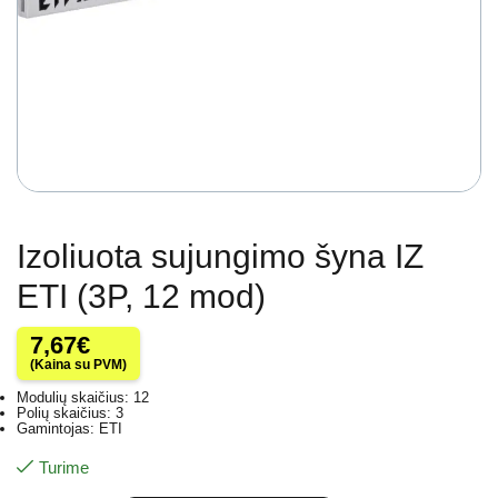
Izoliuota sujungimo šyna IZ
ETI (3P, 12 mod)
7,67
€
(Kaina su PVM)
Modulių skaičius: 12
Polių skaičius: 3
Gamintojas: ETI
Turime