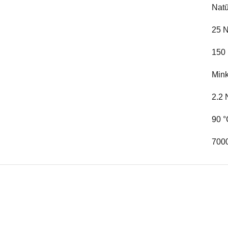
Natū
25 
150
Min
2.2 
90 
7000