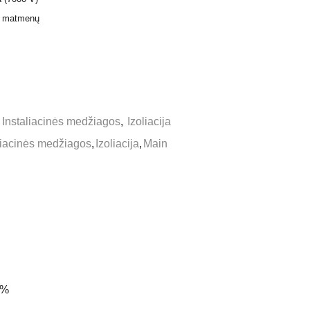
ir matmenų
,
Instaliacinės medžiagos
,
Izoliacija
liacinės medžiagos
,
Izoliacija
,
Main
 %