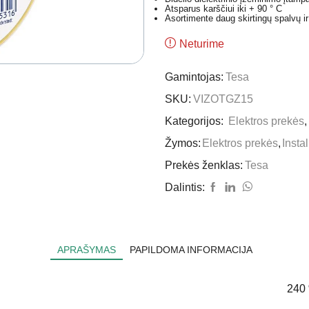
Atsparus karščiui iki + 90 ° C
Asortimente daug skirtingų spalvų 
Neturime
Gamintojas:
Tesa
SKU:
VIZOTGZ15
Kategorijos:
Elektros prekės
Žymos:
Elektros prekės
,
Insta
Prekės ženklas:
Tesa
Dalintis:
APRAŠYMAS
PAPILDOMA INFORMACIJA
240