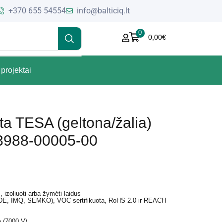
+370 655 54554
info@balticiq.lt
0
0,00
€
projektai
sta TESA (geltona/žalia)
3988-00005-00
, izoliuoti arba žymėti laidus
(VDE, IMQ, SEMKO), VOC sertifikuota, RoHS 2.0 ir REACH
a (7000 V)