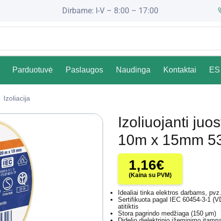
Dirbame: I-V – 8:00 – 17:00
Parduotuvė
Paslaugos
Naudinga
Kontaktai
ES 
Izoliacija
Izoliuojanti juo
10m x 15mm 5
1,16
€
(Kaina su PVM)
Idealiai tinka elektros darbams, pvz.
Sertifikuota pagal IEC 60454-3-1 
atitiktis
Stora pagrindo medžiaga (150 μm)
Didelio dielektrinio įžeminimo įtamp