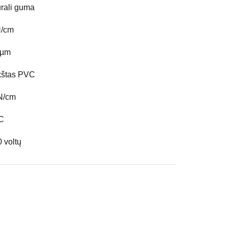
rali guma
N/cm
 µm
kštas PVC
N/cm
°C
 voltų