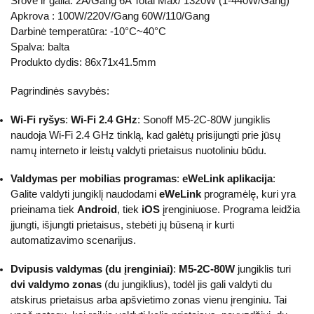
Srovė ir galia: 2A/Gang 6A Total Max/ 1320W (1-440W/Gang)
Apkrova : 100W/220V/Gang 60W/110/Gang
Darbinė temperatūra: -10°C~40°C
Spalva: balta
Produkto dydis: 86x71x41.5mm
Pagrindinės savybės:
Wi-Fi ryšys
:
Wi-Fi 2.4 GHz
: Sonoff M5-2C-80W jungiklis
naudoja Wi-Fi 2.4 GHz tinklą, kad galėtų prisijungti prie jūsų
namų interneto ir leistų valdyti prietaisus nuotoliniu būdu.
Valdymas per mobilias programas
:
eWeLink aplikacija
:
Galite valdyti jungiklį naudodami
eWeLink
programėlę, kuri yra
prieinama tiek
Android
, tiek
iOS
įrenginiuose. Programa leidžia
įjungti, išjungti prietaisus, stebėti jų būseną ir kurti
automatizavimo scenarijus.
Dvipusis valdymas (du įrenginiai)
:
M5-2C-80W
jungiklis turi
dvi valdymo zonas
(du jungiklius), todėl jis gali valdyti du
atskirus prietaisus arba apšvietimo zonas vienu įrenginiu. Tai