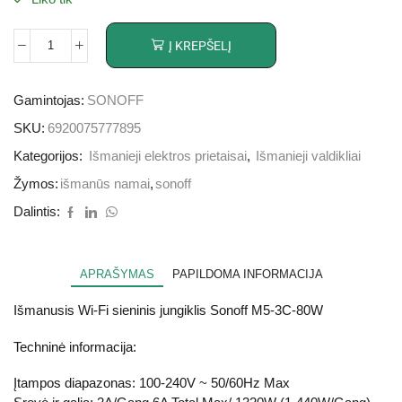
Į KREPŠELĮ
Gamintojas:
SONOFF
SKU:
6920075777895
Kategorijos:
Išmanieji elektros prietaisai
,
Išmanieji valdikliai
Žymos:
išmanūs namai
,
sonoff
Dalintis:
APRAŠYMAS
PAPILDOMA INFORMACIJA
Išmanusis Wi-Fi sieninis jungiklis Sonoff M5-3C-80W
Techninė informacija:
Įtampos diapazonas: 100-240V ~ 50/60Hz Max