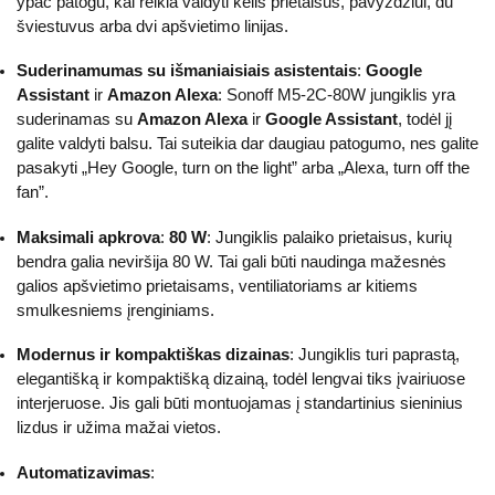
ypač patogu, kai reikia valdyti kelis prietaisus, pavyzdžiui, du
šviestuvus arba dvi apšvietimo linijas.
Suderinamumas su išmaniaisiais asistentais
:
Google
Assistant
ir
Amazon Alexa
: Sonoff M5-2C-80W jungiklis yra
suderinamas su
Amazon Alexa
ir
Google Assistant
, todėl jį
galite valdyti balsu. Tai suteikia dar daugiau patogumo, nes galite
pasakyti „Hey Google, turn on the light” arba „Alexa, turn off the
fan”.
Maksimali apkrova
:
80 W
: Jungiklis palaiko prietaisus, kurių
bendra galia neviršija 80 W. Tai gali būti naudinga mažesnės
galios apšvietimo prietaisams, ventiliatoriams ar kitiems
smulkesniems įrenginiams.
Modernus ir kompaktiškas dizainas
: Jungiklis turi paprastą,
elegantišką ir kompaktišką dizainą, todėl lengvai tiks įvairiuose
interjeruose. Jis gali būti montuojamas į standartinius sieninius
lizdus ir užima mažai vietos.
Automatizavimas
: