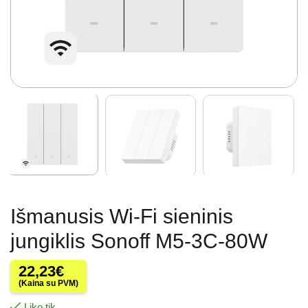
Išmanusis Wi-Fi sieninis
jungiklis Sonoff M5-3C-80W
22,23
€
(Kaina su PVM)
Liko tik