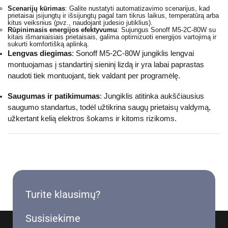
Scenarijų kūrimas
: Galite nustatyti automatizavimo scenarijus, kad
prietaisai įsijungtų ir išsijungtų pagal tam tikrus laikus, temperatūrą arba
kitus veiksnius (pvz., naudojant judesio jutiklius).
Rūpinimasis energijos efektyvumu
: Sujungus Sonoff M5-2C-80W su
kitais išmaniaisiais prietaisais, galima optimizuoti energijos vartojimą ir
sukurti komfortišką aplinką.
Lengvas diegimas
: Sonoff M5-2C-80W jungiklis lengvai
montuojamas į standartinį sieninį lizdą ir yra labai paprastas
naudoti tiek montuojant, tiek valdant per programėlę.
Saugumas ir patikimumas
: Jungiklis atitinka aukščiausius
saugumo standartus, todėl užtikrina saugų prietaisų valdymą,
užkertant kelią elektros šokams ir kitoms rizikoms.
Turite klausimų?
Susisiekime