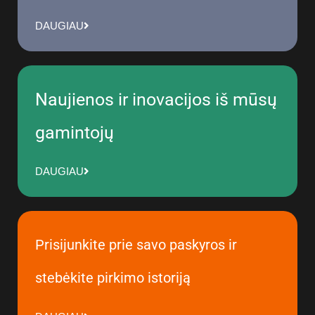
DAUGIAU
Naujienos ir inovacijos iš mūsų
gamintojų
DAUGIAU
Prisijunkite prie savo paskyros ir
stebėkite pirkimo istoriją