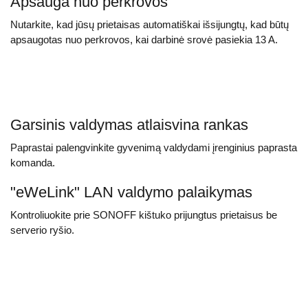
Apsauga nuo perkrovos
Nutarkite, kad jūsų prietaisas automatiškai išsijungtų, kad būtų
apsaugotas nuo perkrovos, kai darbinė srovė pasiekia 13 A.
Garsinis valdymas atlaisvina rankas
Paprastai palengvinkite gyvenimą valdydami įrenginius paprasta
komanda.
"eWeLink" LAN valdymo palaikymas
Kontroliuokite prie SONOFF kištuko prijungtus prietaisus be
serverio ryšio.