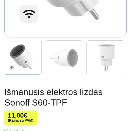
Išmanusis elektros lizdas
Sonoff S60-TPF
11,00
€
(Kaina su PVM)
Liko tik