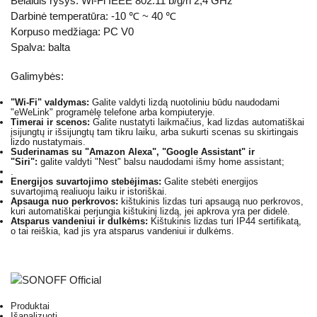
Belaidis ryšys: Wi-Fi IEEE 802.11 b/g/n 2,4 GHz
Darbinė temperatūra: -10 ℃ ~ 40 ℃
Korpuso medžiaga: PC V0
Spalva: balta
Galimybės:
"Wi-Fi" valdymas:
Galite valdyti lizdą nuotoliniu būdu naudodami
"eWeLink" programėlę telefone arba kompiuteryje.
Timerai ir scenos:
Galite nustatyti laikmačius, kad lizdas automatiškai
įsijungtų ir išsijungtų tam tikru laiku, arba sukurti scenas su skirtingais
lizdo nustatymais.
Suderinamas su "Amazon Alexa", "Google Assistant" ir
"Siri":
galite valdyti "Nest" balsu naudodami išmy home assistant;
.
Energijos suvartojimo stebėjimas:
Galite stebėti energijos
suvartojimą realiuoju laiku ir istoriškai.
Apsauga nuo perkrovos:
kištukinis lizdas turi apsaugą nuo perkrovos,
kuri automatiškai perjungia kištukinį lizdą, jei apkrova yra per didelė.
Atsparus vandeniui ir dulkėms:
Kištukinis lizdas turi IP44 sertifikatą,
o tai reiškia, kad jis yra atsparus vandeniui ir dulkėms.
Produktai
Išanalizuoti