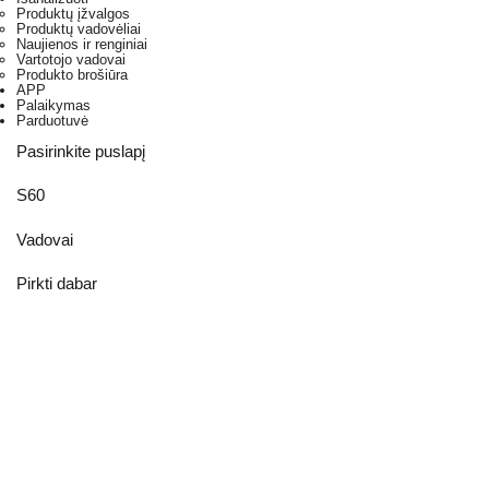
Produktų įžvalgos
Produktų vadovėliai
Naujienos ir renginiai
Vartotojo vadovai
Produkto brošiūra
APP
Palaikymas
Parduotuvė
Pasirinkite puslapį
S60
Vadovai
Pirkti dabar