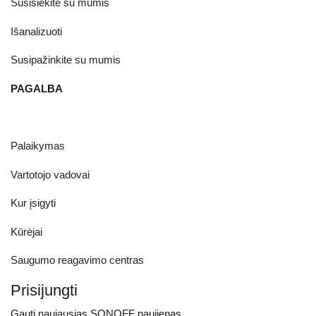
Susisiekite su mumis
Išanalizuoti
Susipažinkite su mumis
PAGALBA
Palaikymas
Vartotojo vadovai
Kur įsigyti
Kūrėjai
Saugumo reagavimo centras
Prisijungti
Gauti naujausias SONOFF naujienas