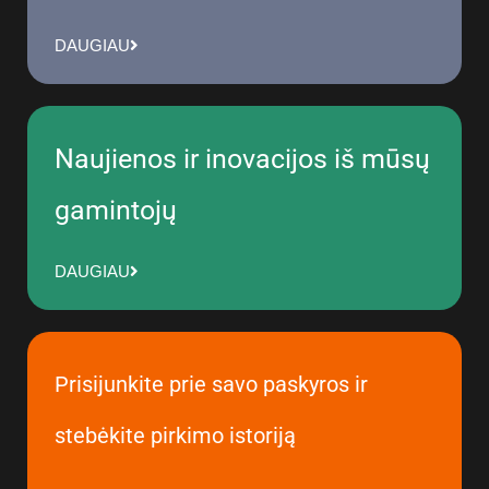
DAUGIAU
Naujienos ir inovacijos iš mūsų
gamintojų
DAUGIAU
Prisijunkite prie savo paskyros ir
stebėkite pirkimo istoriją