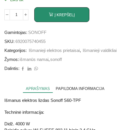
Į KREPŠELĮ
Gamintojas:
SONOFF
SKU:
6920075740455
Kategorijos:
Išmanieji elektros prietaisai
,
Išmanieji valdikliai
Žymos:
išmanūs namai
,
sonoff
Dalintis:
APRAŠYMAS
PAPILDOMA INFORMACIJA
Išmanus elektros lizdas Sonoff S60-TPF
Techninė informacija:
Didž. 4000 W