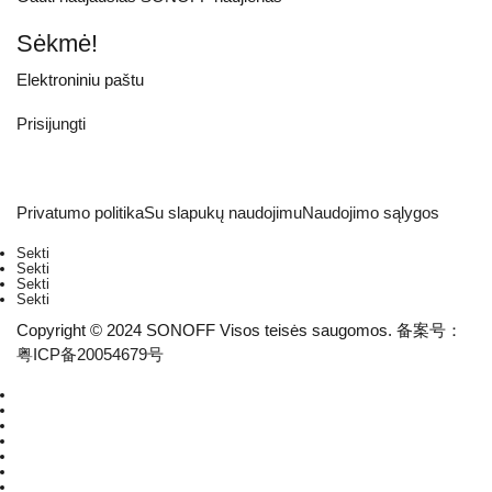
Sėkmė!
Elektroniniu paštu
Prisijungti
Privatumo politika
Su slapukų naudojimu
Naudojimo sąlygos
Sekti
Sekti
Sekti
Sekti
Copyright © 2024 SONOFF Visos teisės saugomos. 备案号：
粤ICP备20054679号