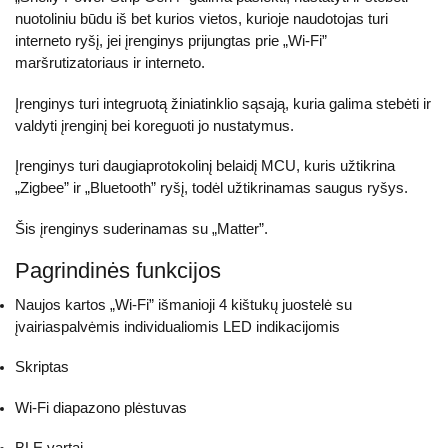
nuotoliniu būdu iš bet kurios vietos, kurioje naudotojas turi
interneto ryšį, jei įrenginys prijungtas prie „Wi-Fi”
maršrutizatoriaus ir interneto.
Įrenginys turi integruotą žiniatinklio sąsają, kuria galima stebėti ir
valdyti įrenginį bei koreguoti jo nustatymus.
Įrenginys turi daugiaprotokolinį belaidį MCU, kuris užtikrina
„Zigbee” ir „Bluetooth” ryšį, todėl užtikrinamas saugus ryšys.
Šis įrenginys suderinamas su „Matter”.
Pagrindinės funkcijos
Naujos kartos „Wi-Fi” išmanioji 4 kištukų juostelė su
įvairiaspalvėmis individualiomis LED indikacijomis
Skriptas
Wi-Fi diapazono plėstuvas
BLE vartai