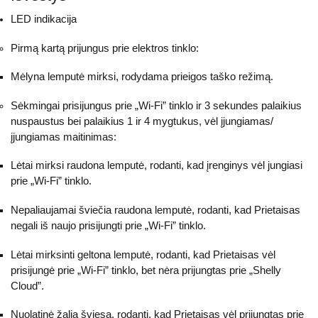
LED indikacija
Pirmą kartą prijungus prie elektros tinklo:
Mėlyna lemputė mirksi, rodydama prieigos taško režimą.
Sėkmingai prisijungus prie „Wi-Fi” tinklo ir 3 sekundes palaikius
nuspaustus bei palaikius 1 ir 4 mygtukus, vėl įjungiamas/
įjungiamas maitinimas:
Lėtai mirksi raudona lemputė, rodanti, kad įrenginys vėl jungiasi
prie „Wi-Fi” tinklo.
Nepaliaujamai šviečia raudona lemputė, rodanti, kad Prietaisas
negali iš naujo prisijungti prie „Wi-Fi” tinklo.
Lėtai mirksinti geltona lemputė, rodanti, kad Prietaisas vėl
prisijungė prie „Wi-Fi” tinklo, bet nėra prijungtas prie „Shelly
Cloud”.
Nuolatinė žalia šviesa, rodanti, kad Prietaisas vėl prijungtas prie