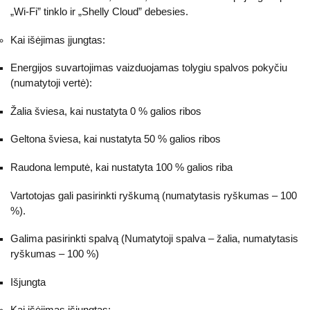
„Wi-Fi” tinklo ir „Shelly Cloud” debesies.
Kai išėjimas įjungtas:
Energijos suvartojimas vaizduojamas tolygiu spalvos pokyčiu
(numatytoji vertė):
Žalia šviesa, kai nustatyta 0 % galios ribos
Geltona šviesa, kai nustatyta 50 % galios ribos
Raudona lemputė, kai nustatyta 100 % galios riba
Vartotojas gali pasirinkti ryškumą (numatytasis ryškumas – 100
%).
Galima pasirinkti spalvą (Numatytoji spalva – žalia, numatytasis
ryškumas – 100 %)
Išjungta
Kai išėjimas išjungtas: