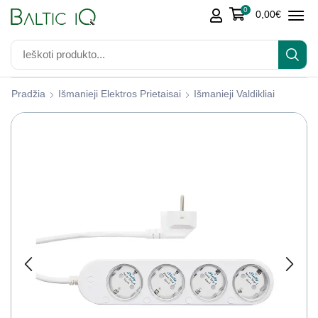
0
0,00
€
Pradžia
Išmanieji Elektros Prietaisai
Išmanieji Valdikliai