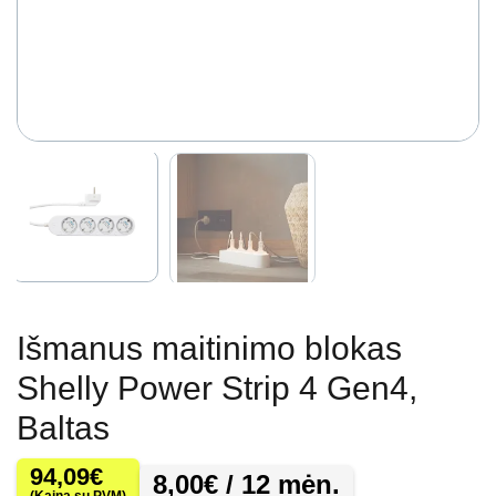
Išmanus maitinimo blokas
Shelly Power Strip 4 Gen4,
Baltas
94,09
€
8,00
€
/ 12 mėn.
(Kaina su PVM)