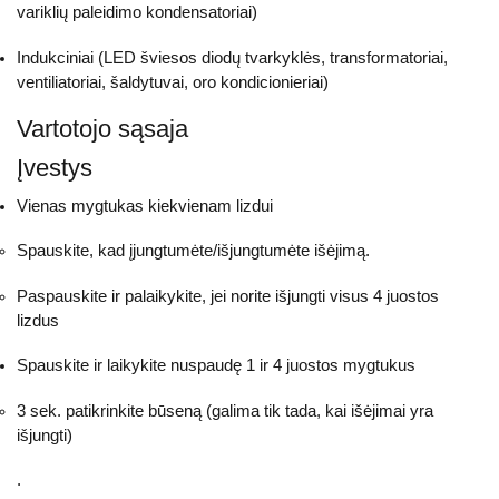
variklių paleidimo kondensatoriai)
Indukciniai (LED šviesos diodų tvarkyklės, transformatoriai,
ventiliatoriai, šaldytuvai, oro kondicionieriai)
Vartotojo sąsaja
Įvestys
Vienas mygtukas kiekvienam lizdui
Spauskite, kad įjungtumėte/išjungtumėte išėjimą.
Paspauskite ir palaikykite, jei norite išjungti visus 4 juostos
lizdus
Spauskite ir laikykite nuspaudę 1 ir 4 juostos mygtukus
3 sek. patikrinkite būseną (galima tik tada, kai išėjimai yra
išjungti)
.