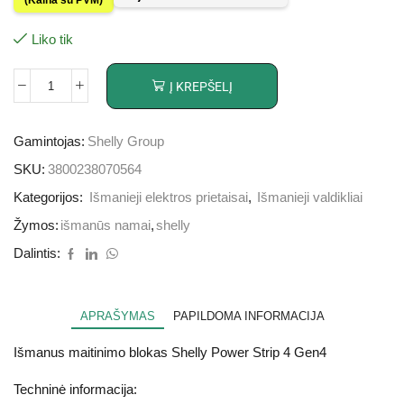
Liko tik
Į KREPŠELĮ
Gamintojas:
Shelly Group
SKU:
3800238070564
Kategorijos:
Išmanieji elektros prietaisai
,
Išmanieji valdikliai
Žymos:
išmanūs namai
,
shelly
Dalintis:
APRAŠYMAS
PAPILDOMA INFORMACIJA
Išmanus maitinimo blokas Shelly Power Strip 4 Gen4
Techninė informacija: