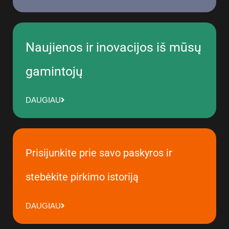
Naujienos ir inovacijos iš mūsų
gamintojų
DAUGIAU
Prisijunkite prie savo paskyros ir
stebėkite pirkimo istoriją
DAUGIAU