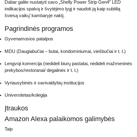
Dabar galite nustatyti savo „Shelly Power Strip Gen4” LED
indikacijos spalvą ir švytėjimo lygį ir naudoti ją kaip subtilią
šviesą vaikų’ kambaryje naktį.
Pagrindinės programos
Gyvenamosios patalpos
MDU (Daugiabučiai – butai, kondominiumai, viešbučiai ir t. t.)
Lengvoji komercija (nedideli biurų pastatai, nedideli mažmeninės
prekybos/restoranai/ degalinės ir t. t.)
Vyriausybinės ir savivaldybių institucijos
Universitetas/kolegija
Įtraukos
Amazon Alexa palaikomos galimybės
Taip