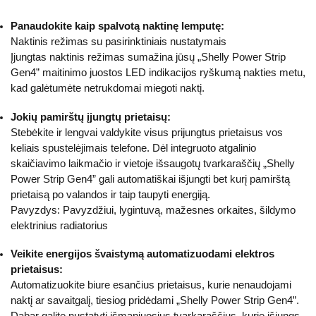
Panaudokite kaip spalvotą naktinę lemputę:
Naktinis režimas su pasirinktiniais nustatymais
Įjungtas naktinis režimas sumažina jūsų „Shelly Power Strip
Gen4” maitinimo juostos LED indikacijos ryškumą nakties metu,
kad galėtumėte netrukdomai miegoti naktį.
Jokių pamirštų įjungtų prietaisų:
Stebėkite ir lengvai valdykite visus prijungtus prietaisus vos
keliais spustelėjimais telefone. Dėl integruoto atgalinio
skaičiavimo laikmačio ir vietoje išsaugotų tvarkaraščių „Shelly
Power Strip Gen4” gali automatiškai išjungti bet kurį pamirštą
prietaisą po valandos ir taip taupyti energiją.
Pavyzdys: Pavyzdžiui, lygintuvą, mažesnes orkaites, šildymo
elektrinius radiatorius
Veikite energijos švaistymą automatizuodami elektros
prietaisus:
Automatizuokite biure esančius prietaisus, kurie nenaudojami
naktį ar savaitgalį, tiesiog pridėdami „Shelly Power Strip Gen4”.
Dabar galite nustatyti išmaniuosius tvarkaraščius, kurie išjungs