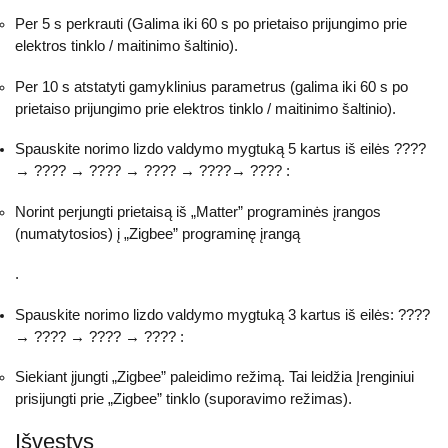
Per 5 s perkrauti (Galima iki 60 s po prietaiso prijungimo prie
elektros tinklo / maitinimo šaltinio).
Per 10 s atstatyti gamyklinius parametrus (galima iki 60 s po
prietaiso prijungimo prie elektros tinklo / maitinimo šaltinio).
Spauskite norimo lizdo valdymo mygtuką 5 kartus iš eilės ????
→ ???? → ???? → ???? → ????→ ???? :
Norint perjungti prietaisą iš „Matter” programinės įrangos
(numatytosios) į „Zigbee” programinę įrangą
.
Spauskite norimo lizdo valdymo mygtuką 3 kartus iš eilės: ????
→ ???? → ???? → ???? :
Siekiant įjungti „Zigbee” paleidimo režimą. Tai leidžia Įrenginiui
prisijungti prie „Zigbee” tinklo (suporavimo režimas).
Išvestys