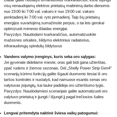
visų nenaudojamų elektros prietaisų maitinimą darbo dienomis
nuo 19:00 iki 7:00 val. vakaro ir nuo 19:00 val. vakaro
penktadienį iki 7:00 val. ryto pirmadienį. Taip šių prietaisų
energijos suvartojimą sumažinsite perpus, o tai leis gerokai
optimizuoti mėnesio išlaidas energijai.
Pavyzdys: Naudodami tvarkaraščius, automatizuokite
mažesnes orkaites, šildymo elektrinius radiatorius,
infraraudonųjų spindulių šildytuvus
Vandens valymo įrenginys, kuris seka oro sąlygas:
Jei gyvenate dideliame mieste, oras gali būti gana užterštas,
ypač rudens ir žiemos sezonais. Dėl „Shelly Power Strip Gen4”
scenarijų kūrimo funkcijų galite išgauti duomenis tiesiai iš oro
taršos kontrolės ir nustatyti, kad namuose esantis senas oro
valytuvas įsijungtų, kai lauke padidėja oro užterštumo lygis.
Pavyzdys: Naudodamiesi scenarijais galite automatizuoti oro
valytuvo prietaisą ir įjungti / išjungti jį pagal trečiosios šalies
duomenis.
Lengvai pritemdyta naktinė šviesa vaikų patogumui: