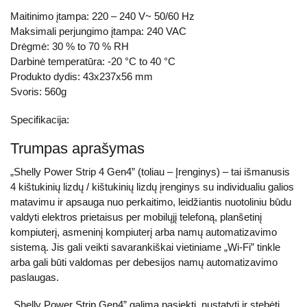
Maitinimo įtampa: 220 – 240 V~ 50/60 Hz
Maksimali perjungimo įtampa: 240 VAC
Drėgmė: 30 % to 70 % RH
Darbinė temperatūra: -20 °C to 40 °C
Produkto dydis: 43x237x56 mm
Svoris: 560g
Specifikacija:
Trumpas aprašymas
„Shelly Power Strip 4 Gen4” (toliau – Įrenginys) – tai išmanusis
4 kištukinių lizdų / kištukinių lizdų įrenginys su individualiu galios
matavimu ir apsauga nuo perkaitimo, leidžiantis nuotoliniu būdu
valdyti elektros prietaisus per mobilųjį telefoną, planšetinį
kompiuterį, asmeninį kompiuterį arba namų automatizavimo
sistemą. Jis gali veikti savarankiškai vietiniame „Wi-Fi” tinkle
arba gali būti valdomas per debesijos namų automatizavimo
paslaugas.
„Shelly Power Strip Gen4” galima pasiekti, nustatyti ir stebėti