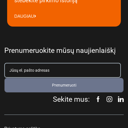
stebėkite pirkimo istoriją
DAUGIAU
Prenumeruokite mūsų naujienlaiškį
Prenumeruoti
Sekite mus: