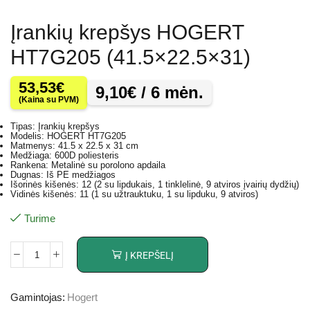
Įrankių krepšys HOGERT
HT7G205 (41.5×22.5×31)
53,53
€
9,10
€
/ 6 mėn.
(Kaina su PVM)
Tipas: Įrankių krepšys
Modelis: HOGERT HT7G205
Matmenys: 41.5 x 22.5 x 31 cm
Medžiaga: 600D poliesteris
Rankena: Metalinė su porolono apdaila
Dugnas: Iš PE medžiagos
Išorinės kišenės: 12 (2 su lipdukais, 1 tinklelinė, 9 atviros įvairių dydžių)
Vidinės kišenės: 11 (1 su užtrauktuku, 1 su lipduku, 9 atviros)
Turime
Į KREPŠELĮ
Gamintojas:
Hogert