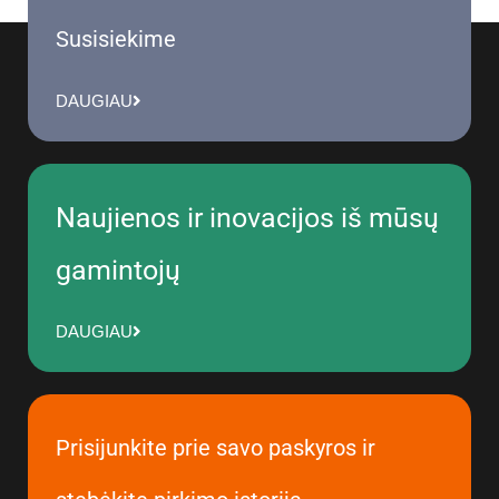
Susisiekime
DAUGIAU
Naujienos ir inovacijos iš mūsų
gamintojų
DAUGIAU
Prisijunkite prie savo paskyros ir