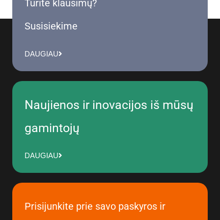
Turite klausimų?
Susisiekime
DAUGIAU
Naujienos ir inovacijos iš mūsų
gamintojų
DAUGIAU
Prisijunkite prie savo paskyros ir