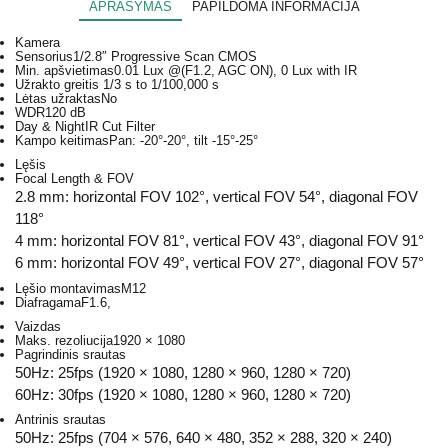
APRAŠYMAS
PAPILDOMA INFORMACIJA
Kamera
Sensorius
1/2.8″ Progressive Scan CMOS
Min. apšvietimas
0.01 Lux @(F1.2, AGC ON), 0 Lux with IR
Užrakto greitis
1/3 s to 1/100,000 s
Lėtas užraktas
No
WDR
120 dB
Day & Night
IR Cut Filter
Kampo keitimas
Pan: -20°-20°, tilt -15°-25°
Lęšis
Focal Length & FOV
2.8 mm: horizontal FOV 102°, vertical FOV 54°, diagonal FOV
118°
4 mm: horizontal FOV 81°, vertical FOV 43°, diagonal FOV 91°
6 mm: horizontal FOV 49°, vertical FOV 27°, diagonal FOV 57°
Lęšio montavimas
M12
Diafragama
F1.6,
Vaizdas
Maks. rezoliucija
1920 × 1080
Pagrindinis srautas
50Hz: 25fps (1920 × 1080, 1280 × 960, 1280 × 720)
60Hz: 30fps (1920 × 1080, 1280 × 960, 1280 × 720)
Antrinis srautas
50Hz: 25fps (704 × 576, 640 × 480, 352 × 288, 320 × 240)