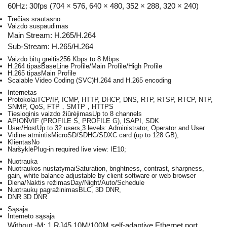
60Hz: 30fps (704 × 576, 640 × 480, 352 × 288, 320 × 240)
Trečias srautas
no
Vaizdo suspaudimas
Main Stream: H.265/H.264
Sub-Stream: H.265/H.264
Vaizdo bitų greitis
256 Kbps to 8 Mbps
H.264 tipas
BaseLine Profile/Main Profile/High Profile
H.265 tipas
Main Profile
Scalable Video Coding (SVC)
H.264 and H.265 encoding
Internetas
Protokolai
TCP/IP, ICMP, HTTP, DHCP, DNS, RTP, RTSP, RTCP, NTP,
SNMP, QoS, FTP，SMTP，HTTPS
Tiesioginis vaizdo žiūrėjimas
Up to 8 channels
API
ONVIF (PROFILE S, PROFILE G), ISAPI, SDK
User/Host
Up to 32 users,3 levels: Administrator, Operator and User
Vidinė atmintis
MicroSD/SDHC/SDXC card (up to 128 GB),
Klientas
No
Naršyklė
Plug-in required live view: IE10;
Nuotrauka
Nuotraukos nustatymai
Saturation, brightness, contrast, sharpness,
gain, white balance adjustable by client software or web browser
Diena/Naktis režimas
Day/Night/Auto/Schedule
Nuotraukų pagražinimas
BLC, 3D DNR,
DNR
3D DNR
Sąsaja
Interneto sąsaja
Without -M: 1 RJ45 10M/100M self-adaptive Ethernet port