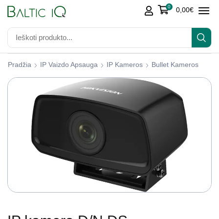
0
0,00
€
Pradžia
IP Vaizdo Apsauga
IP Kameros
Bullet Kameros