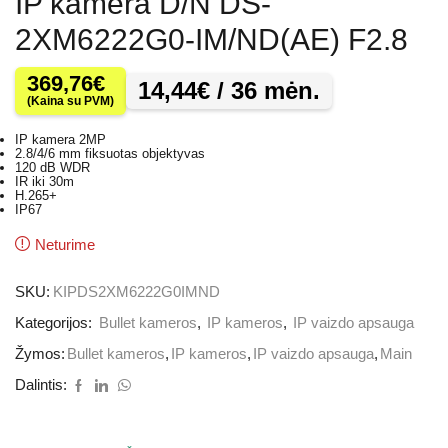
IP kamera D/N DS-
2XM6222G0-IM/ND(AE) F2.8
369,76
€
14,44
€
/ 36 mėn.
(Kaina su PVM)
IP kamera 2MP
2.8/4/6 mm fiksuotas objektyvas
120 dB WDR
IR iki 30m
H.265+
IP67
Neturime
SKU:
KIPDS2XM6222G0IMND
Kategorijos:
Bullet kameros
,
IP kameros
,
IP vaizdo apsauga
Žymos:
Bullet kameros
,
IP kameros
,
IP vaizdo apsauga
,
Main
Dalintis: