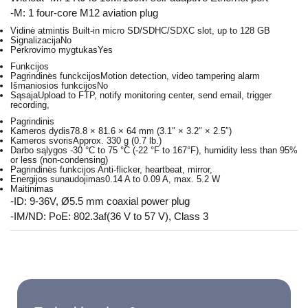
-M: 1 four-core M12 aviation plug
Vidinė atmintis
Built-in micro SD/SDHC/SDXC slot, up to 128 GB
Signalizacija
No
Perkrovimo mygtukas
Yes
Funkcijos
Pagrindinės funckcijos
Motion detection, video tampering alarm
Išmaniosios funkcijos
No
Sąsaja
Upload to FTP, notify monitoring center, send email, trigger
recording,
Pagrindinis
Kameros dydis
78.8 × 81.6 × 64 mm (3.1″ × 3.2″ × 2.5″)
Kameros svoris
Approx. 330 g (0.7 lb.)
Darbo sąlygos
-30 °C to 75 °C (-22 °F to 167°F), humidity less than 95%
or less (non-condensing)
Pagrindinės funkcijos
Anti-flicker, heartbeat, mirror,
Energijos sunaudojimas
0.14 A to 0.09 A, max. 5.2 W
Maitinimas
-ID: 9-36V, Ø5.5 mm coaxial power plug
-IM/ND: PoE: 802.3af(36 V to 57 V), Class 3