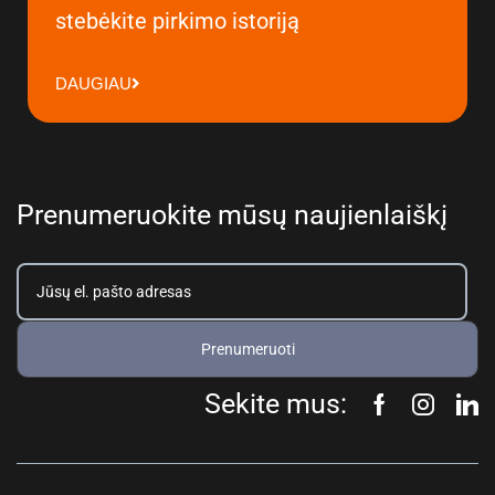
stebėkite pirkimo istoriją
DAUGIAU
Prenumeruokite mūsų naujienlaiškį
Prenumeruoti
Sekite mus: