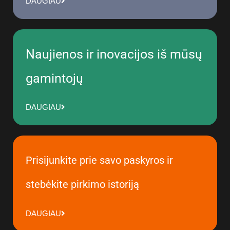
DAUGIAU
Naujienos ir inovacijos iš mūsų
gamintojų
DAUGIAU
Prisijunkite prie savo paskyros ir
stebėkite pirkimo istoriją
DAUGIAU