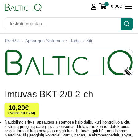
0
0,00
€
Pradžia
Apsaugos Sistemos
Radio
Kiti
Imtuvas BKT-2/0 2-ch
10,20
€
(Kaina su PVM)
Naudojimo sritys: apsaugos sistemose kaip dalis, kuri kontroliuoja kitų
sistemų įrenginių darbą, pvz. sensorius, blokavimo zonas, detektorius
ar gali tarnaut kaip pavojaus mygtukas. Imtuvas gali būti naudojamas
nuotolinei šių įrenginių kontrolei: vartų, barjerų, elektromagnetinių spynų,