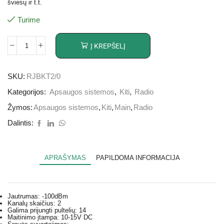
šviesų ir t.t.
Turime
Į KREPŠELĮ
SKU:
RJBKT2/0
Kategorijos:
Apsaugos sistemos
,
Kiti
,
Radio
Žymos:
Apsaugos sistemos
,
Kiti
,
Main
,
Radio
Dalintis:
APRAŠYMAS
PAPILDOMA INFORMACIJA
Jautrumas: -100dBm
Kanalų skaičius: 2
Galima prijungti pultelių: 14
Maitinimo įtampa: 10-15V DC