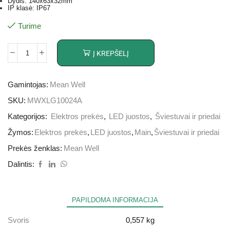
Dydis: 140x63x32mm
IP klasė: IP67
Turime
Į KREPŠELĮ
Gamintojas:
Mean Well
SKU:
MWXLG10024A
Kategorijos:
Elektros prekės
,
LED juostos
,
Šviestuvai ir priedai
Žymos:
Elektros prekės
,
LED juostos
,
Main
,
Šviestuvai ir priedai
Prekės ženklas:
Mean Well
Dalintis:
PAPILDOMA INFORMACIJA
Svoris
0,557 kg