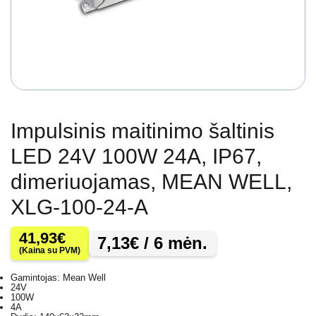
Impulsinis maitinimo šaltinis
LED 24V 100W 24A, IP67,
dimeriuojamas, MEAN WELL,
XLG-100-24-A
41,93
€
7,13
€
/ 6 mėn.
(Kaina su PVM)
Gamintojas: Mean Well
24V
100W
4A