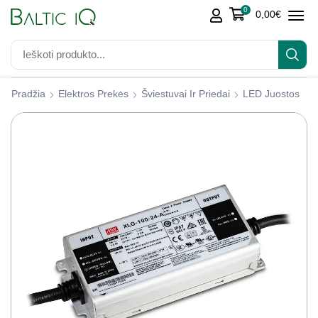
0
0,00
€
Pradžia
Elektros Prekės
Šviestuvai Ir Priedai
LED Juostos