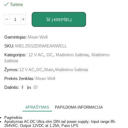
Turime
Į KREPŠELĮ
Gamintojas:
Mean Well
SKU:
MB1.25/12DINMEANWELL
Kategorijos:
12 V AC
,
DC
,
Maitinimo šaltiniai
,
Maitinimo
šaltiniai
Žymos:
12 V AC
,
DC
,
Main
,
Maitinimo šaltiniai
Prekės ženklas:
Mean Well
Dalintis:
APRAŠYMAS
PAPILDOMA INFORMACIJA
Pagrindinis
Aprašymas
AC-DC Ultra slim DIN rail power supply; Input range 85-
264VAC; Output 12VDC at 1.25A; Pass LPS