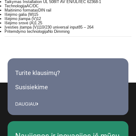
Taikymas
Installation UL 508IT AV EN/UL/IEC 62368-1
Technologija
AC/DC
Maitinimo formatas
DIN rail
Išėjimo galia (W)
15
Išėjimo įtampa (V)
12
Išėjimo srovė (A)
1.25
Įvesties įtampa (V)
110/230 universal input85 – 264
Pritemdymo technologija
No Dimming
Turite klausimų?
Susisiekime
DAUGIAU
Naujienos ir inovacijos iš mūsų