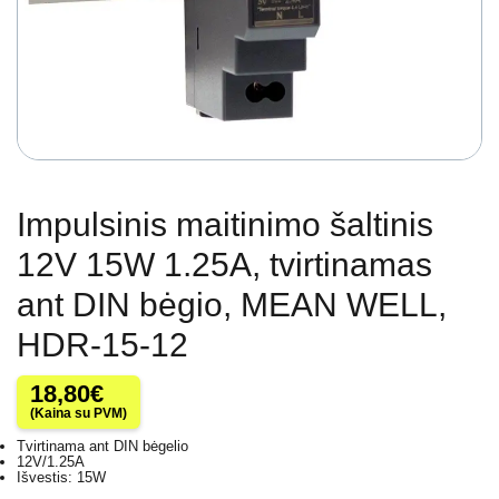
Impulsinis maitinimo šaltinis
12V 15W 1.25A, tvirtinamas
ant DIN bėgio, MEAN WELL,
HDR-15-12
18,80
€
(Kaina su PVM)
Tvirtinama ant DIN bėgelio
12V/1.25A
Išvestis: 15W