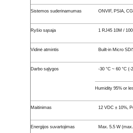
Sistemos suderinamumas
ONVIF, PSIA, CG
Ryšio sąsaja
1 RJ45 10M / 100M
Vidinė atmintis
Built-in Micro S
Darbo sąlygos
-30 °C ~ 60 °C (-
Humidity 95% or le
Maitinimas
12 VDC ± 10%, Po
Energijos suvartojimas
Max. 5.5 W (max.