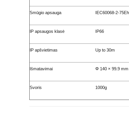
Smūgio apsauga
IEC60068-2-75Eh,
IP apsaugos klasė
IP66
IP apšvietimas
Up to 30m
Išmatavimai
Φ 140 × 99.9 mm 
Svoris
1000g