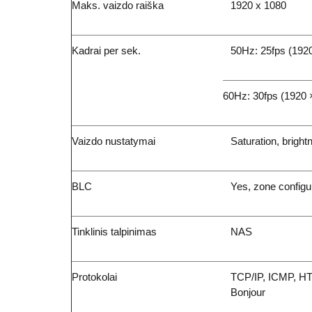
Maks. vaizdo raiška
1920 x 1080
Kadrai per sek.
50Hz: 25fps (1920
60Hz: 30fps (1920 
Vaizdo nustatymai
Saturation, bright
BLC
Yes, zone configu
Tinklinis talpinimas
NAS
Protokolai
TCP/IP, ICMP, H
Bonjour