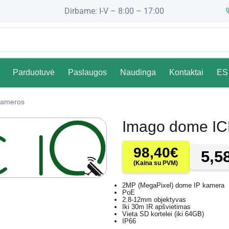
Dirbame: I-V – 8:00 – 17:00
Parduotuvė
Paslaugos
Naudinga
Kontaktai
ES 
ameros
Imago dome IC
98,40
€
5,5
(Kaina su PVM)
2MP (MegaPixel) dome IP kamera
PoE
2.8-12mm objektyvas
Iki 30m IR apšvietimas
Vieta SD kortelei (iki 64GB)
IP66