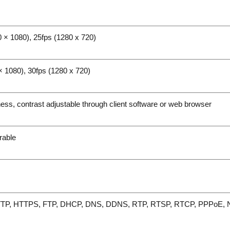
 × 1080), 25fps (1280 x 720)
× 1080), 30fps (1280 x 720)
ness, contrast adjustable through client software or web browser
rable
TTP, HTTPS, FTP, DHCP, DNS, DDNS, RTP, RTSP, RTCP, PPPoE, N