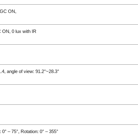
 AGC ON,
 ON, 0 lux with IR
s
4, angle of view: 91.2°~28.3°
: 0° – 75°, Rotation: 0° – 355°