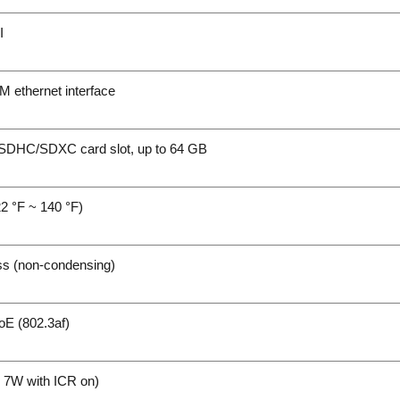
I
 ethernet interface
D/SDHC/SDXC card slot, up to 64 GB
22 °F ~ 140 °F)
ss (non-condensing)
E (802.3af)
 7W with ICR on)