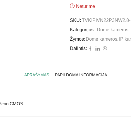
Neturime
SKU:
TVKIPIVN22P3NW2.8
Kategorijos:
Dome kameros
,
Žymos:
Dome kameros
,
IP ka
Dalintis:
APRAŠYMAS
PAPILDOMA INFORMACIJA
e Scan CMOS