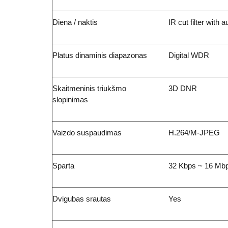
Diena / naktis
IR cut filter with 
Platus dinaminis diapazonas
Digital WDR
Skaitmeninis triukšmo
3D DNR
slopinimas
Vaizdo suspaudimas
H.264/M-JPEG
Sparta
32 Kbps ~ 16 Mb
Dvigubas srautas
Yes