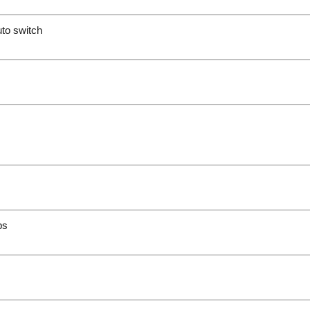
auto switch
ps