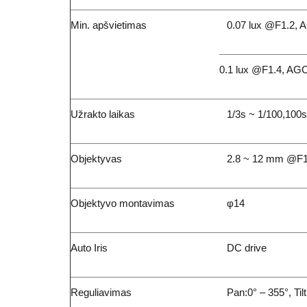
Min. apšvietimas
0.07 lux @F1.2,
0.1 lux @F1.4, AGC
Užrakto laikas
1/3s ~ 1/100,100
Objektyvas
2.8 ~ 12 mm @F1.
Objektyvo montavimas
φ14
Auto Iris
DC drive
Reguliavimas
Pan:0° – 355°, Tilt