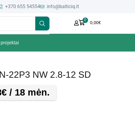
+370 655 54554
info@balticiq.lt
0
0,00
€
projektai
N-22P3 NW 2.8-12 SD
8
€
/ 18 mėn.