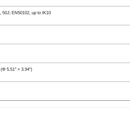
 50J; EN50102, up to IK10
(Φ 5.51” × 3.94”)