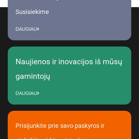
Susisiekime
DAUGIAU
Naujienos ir inovacijos iš mūsų
gamintojų
DAUGIAU
Prisijunkite prie savo paskyros ir