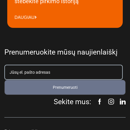
stebėkite pirkimo istoriją
DAUGIAU
Prenumeruokite mūsų naujienlaiškį
Prenumeruoti
Sekite mus: