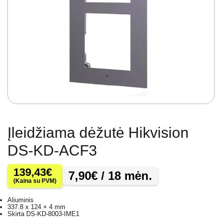
Įleidžiama dėžutė Hikvision
DS-KD-ACF3
139,43
€
7,90
€
/ 18 mėn.
(Kaina su PVM)
Aliuminis
337.8 x 124 × 4 mm
Skirta DS-KD-8003-IME1