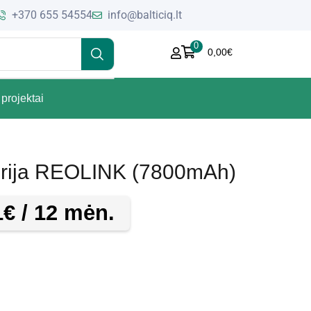
+370 655 54554
info@balticiq.lt
0
0,00
€
projektai
erija REOLINK (7800mAh)
1
€
/ 12 mėn.