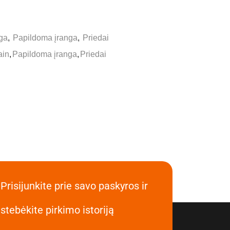
ga
,
Papildoma įranga
,
Priedai
ain
,
Papildoma įranga
,
Priedai
Prisijunkite prie savo paskyros ir
stebėkite pirkimo istoriją