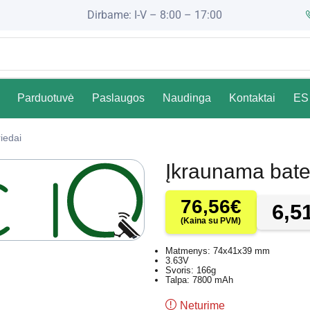
Dirbame: I-V – 8:00 – 17:00
Parduotuvė
Paslaugos
Naudinga
Kontaktai
ES 
iedai
Įkraunama bat
76,56
€
6,5
(Kaina su PVM)
Matmenys: 74x41x39 mm
3.63V
Svoris: 166g
Talpa: 7800 mAh
Neturime