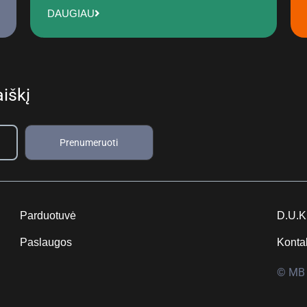
DAUGIAU
iškį
Prenumeruoti
Parduotuvė
D.U.K
Paslaugos
Konta
© MB 