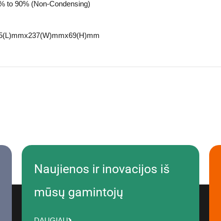
% to 90% (Non-Condensing)
5(L)mmx237(W)mmx69(H)mm
Naujienos ir inovacijos iš
mūsų gamintojų
DAUGIAU