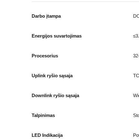
Darbo įtampa
DC
Energijos suvartojimas
≤3
Procesorius
32-
Uplink ryšio sąsaja
TC
Downlink ryšio sąsaja
Wi
Talpinimas
St
LED Indikacija
Po