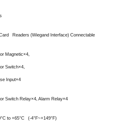
s
Card Readers (Wiegand Interface) Connectable
or Magnetic×4,
or Switch×4,
se Input×4
or Switch Relay×4, Alarm Relay×4
0°C to +65°C (-4°F~+149°F)