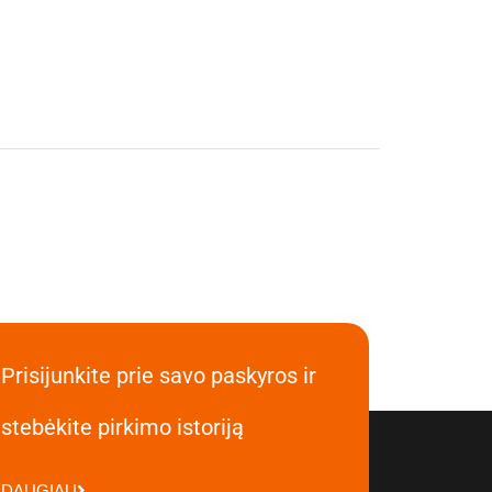
Prisijunkite prie savo paskyros ir
stebėkite pirkimo istoriją
DAUGIAU