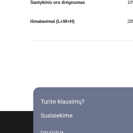
Santykinis oro drėgnumas
10
Išmatavimai (L×W×H)
28
Turite klausimų?
Susisiekime
DAUGIAU