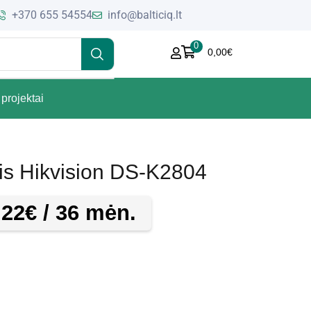
+370 655 54554
info@balticiq.lt
0
0,00
€
projektai
ris Hikvision DS-K2804
,22
€
/ 36 mėn.