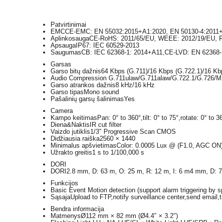
Patvirtinimai
EMC
CE-EMC: EN 55032:2015+A1:2020, EN 50130-4:2011+A
Aplinkosauga
CE-RoHS: 2011/65/EU, WEEE: 2012/19/EU, Re
Apsauga
IP67: IEC 60529-2013
Saugumas
CB: IEC 62368-1: 2014+A11,CE-LVD: EN 62368-
Garsas
Garso bitų dažnis
64 Kbps (G.711)/16 Kbps (G.722.1)/16 Kb
Audio Compression
G.711ulaw/G.711alaw/G.722.1/G.726
Garso atrankos dažnis
8 kHz/16 kHz
Garso tipas
Mono sound
Pašalinių garsų šalinimas
Yes
Camera
Kampo keitimas
Pan: 0° to 360°,tilt: 0° to 75°,rotate: 0° to 3
Diena&Naktis
IR cut filter
Vaizdo jutiklis
1/3″ Progressive Scan CMOS
Didžiausia raiška
2560 × 1440
Minimalus apšvietimas
Color: 0.0005 Lux @ (F1.0, AGC ON),
Užrakto greitis
1 s to 1/100,000 s
DORI
DORI
2.8 mm, D: 63 m, O: 25 m, R: 12 m, I: 6 m4 mm, D: 7
Funkcijos
Basic Event
Motion detection (support alarm triggering by 
Sąsaja
Upload to FTP,notify surveillance center,send email,tr
Bendra informacija
Matmenys
Ø112 mm × 82 mm (Ø4.4″ × 3.2″)