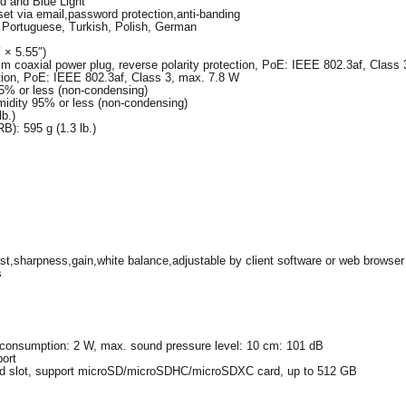
and Blue Light
set via email,password protection,anti-banding
, Portuguese, Turkish, Polish, German
× 5.55″)
 coaxial power plug, reverse polarity protection, PoE: IEEE 802.3af, Class
ction, PoE: IEEE 802.3af, Class 3, max. 7.8 W
95% or less (non-condensing)
umidity 95% or less (non-condensing)
lb.)
B): 595 g (1.3 lb.)
st,sharpness,gain,white balance,adjustable by client software or web browser
s
consumption: 2 W, max. sound pressure level: 10 cm: 101 dB
ort
 slot, support microSD/microSDHC/microSDXC card, up to 512 GB