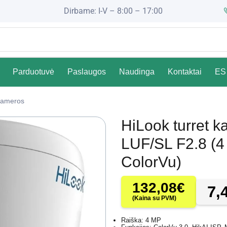
Dirbame: I-V – 8:00 – 17:00
Parduotuvė
Paslaugos
Naudinga
Kontaktai
ES 
ameros
HiLook turret 
LUF/SL F2.8 (4
ColorVu)
132,08
€
7,
(Kaina su PVM)
Raiška: 4 MP