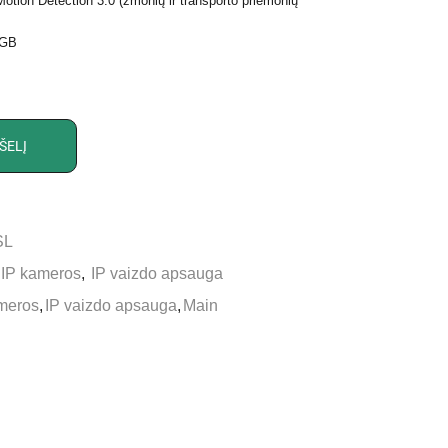
Motion Detection 3.0 (žmonių ir transporto priemonių
 GB
ŠELĮ
SL
IP kameros
,
IP vaizdo apsauga
meros
,
IP vaizdo apsauga
,
Main