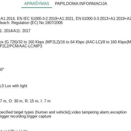
APRAŠYMAS
PAPILDOMA INFORMACIJA
1:2014, EN IEC 61000-3-2:2019+A1:2021, EN 61000-3-3:2013+A1:2019+A2:2
ach: Regulation (EC) No 1907/2006
1: 2014/A11: 2017
ps (G.726)/32 to 160 Kbps (MP2L2)/16 to 64 Kbps (AAC-LC)/8 to 160 Kbps(
/MP2L2/PCM/AAC-LC/MP3
60°
0 Lux with light
7 m, O: 30 m, R: 15 m, I: 7 m
specified target types (human and vehicle)),video tampering alarm,exception
igger recording,trigger capture