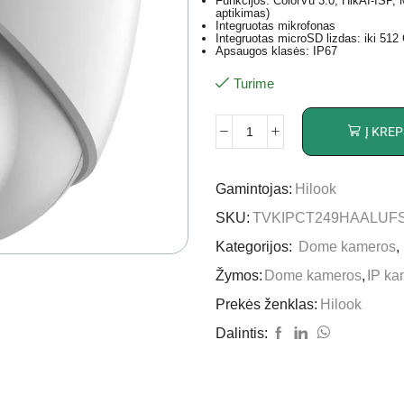
Funkcijos: ColorVu 3.0, HikAI-ISP, 
aptikimas)
Integruotas mikrofonas
Integruotas microSD lizdas: iki 512
Apsaugos klasės: IP67
Turime
Į KREP
Gamintojas:
Hilook
SKU:
TVKIPCT249HAALUF
Kategorijos:
Dome kameros
,
Žymos:
Dome kameros
,
IP ka
Prekės ženklas:
Hilook
Dalintis: