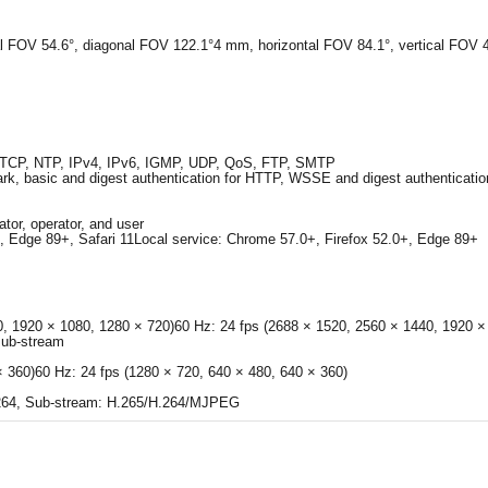
al FOV 54.6°, diagonal FOV 122.1°4 mm, horizontal FOV 84.1°, vertical FOV 
TCP, NTP, IPv4, IPv6, IGMP, UDP, QoS, FTP, SMTP
, basic and digest authentication for HTTP, WSSE and digest authentication 
ator, operator, and user
0+, Edge 89+, Safari 11Local service: Chrome 57.0+, Firefox 52.0+, Edge 89+
0, 1920 × 1080, 1280 × 720)60 Hz: 24 fps (2688 × 1520, 2560 × 1440, 1920 ×
sub-stream
× 360)60 Hz: 24 fps (1280 × 720, 640 × 480, 640 × 360)
264, Sub-stream: H.265/H.264/MJPEG