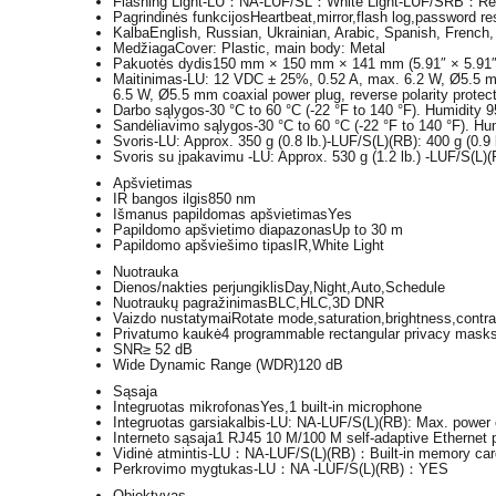
Flashing Light
-LU：NA-LUF/SL：White Light-LUF/SRB：Red 
Pagrindinės funkcijos
Heartbeat,mirror,flash log,password re
Kalba
English, Russian, Ukrainian, Arabic, Spanish, French
Medžiaga
Cover: Plastic, main body: Metal
Pakuotės dydis
150 mm × 150 mm × 141 mm (5.91″ × 5.91″ 
Maitinimas
-LU: 12 VDC ± 25%, 0.52 A, max. 6.2 W, Ø5.5 mm
6.5 W, Ø5.5 mm coaxial power plug, reverse polarity prote
Darbo sąlygos
-30 °C to 60 °C (-22 °F to 140 °F). Humidity 
Sandėliavimo sąlygos
-30 °C to 60 °C (-22 °F to 140 °F). H
Svoris
-LU: Approx. 350 g (0.8 lb.)-LUF/S(L)(RB): 400 g (0.9 
Svoris su įpakavimu
-LU: Approx. 530 g (1.2 lb.) -LUF/S(L)(R
Apšvietimas
IR bangos ilgis
850 nm
Išmanus papildomas apšvietimas
Yes
Papildomo apšvietimo diapazonas
Up to 30 m
Papildomo apšviešimo tipas
IR,White Light
Nuotrauka
Dienos/nakties perjungiklis
Day,Night,Auto,Schedule
Nuotraukų pagražinimas
BLC,HLC,3D DNR
Vaizdo nustatymai
Rotate mode,saturation,brightness,contra
Privatumo kaukė
4 programmable rectangular privacy mask
SNR
≥ 52 dB
Wide Dynamic Range (WDR)
120 dB
Sąsaja
Integruotas mikrofonas
Yes,1 built-in microphone
Integruotas garsiakalbis
-LU: NA-LUF/S(L)(RB): Max. power 
Interneto sąsaja
1 RJ45 10 M/100 M self-adaptive Ethernet p
Vidinė atmintis
-LU：NA-LUF/S(L)(RB)：Built-in memory card
Perkrovimo mygtukas
-LU：NA -LUF/S(L)(RB)：YES
Objektyvas