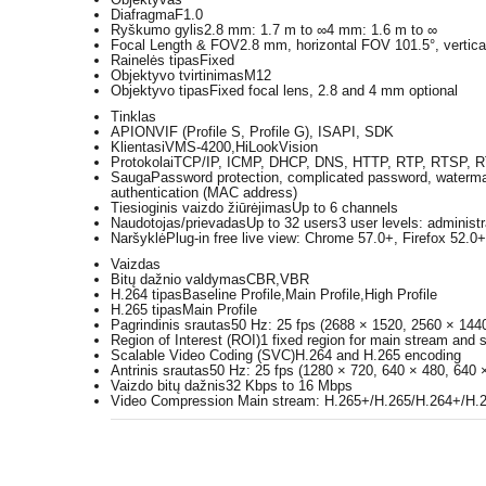
Diafragma
F1.0
Ryškumo gylis
2.8 mm: 1.7 m to ∞4 mm: 1.6 m to ∞
Focal Length & FOV
2.8 mm, horizontal FOV 101.5°, vertic
Rainelės tipas
Fixed
Objektyvo tvirtinimas
M12
Objektyvo tipas
Fixed focal lens, 2.8 and 4 mm optional
Tinklas
API
ONVIF (Profile S, Profile G), ISAPI, SDK
Klientas
iVMS-4200,HiLookVision
Protokolai
TCP/IP, ICMP, DHCP, DNS, HTTP, RTP, RTSP, R
Sauga
Password protection, complicated password, watermark
authentication (MAC address)
Tiesioginis vaizdo žiūrėjimas
Up to 6 channels
Naudotojas/prievadas
Up to 32 users3 user levels: administr
Naršyklė
Plug-in free live view: Chrome 57.0+, Firefox 52.
Vaizdas
Bitų dažnio valdymas
CBR,VBR
H.264 tipas
Baseline Profile,Main Profile,High Profile
H.265 tipas
Main Profile
Pagrindinis srautas
50 Hz: 25 fps (2688 × 1520, 2560 × 144
Region of Interest (ROI)
1 fixed region for main stream and 
Scalable Video Coding (SVC)
H.264 and H.265 encoding
Antrinis srautas
50 Hz: 25 fps (1280 × 720, 640 × 480, 640 
Vaizdo bitų dažnis
32 Kbps to 16 Mbps
Video Compression
Main stream: H.265+/H.265/H.264+/H.