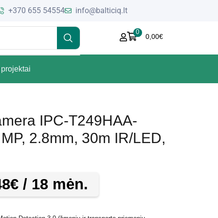
+370 655 54554
info@balticiq.lt
0
0,00
€
projektai
kamera IPC-T249HAA-
 MP, 2.8mm, 30m IR/LED,
48
€
/ 18 mėn.