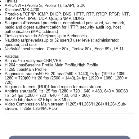
Tinklas
API
ONVIF (Profile S, Profile T), ISAPI, SDK
Klientas
iVMS-4200
Protokolai
TCP/IP, ICMP, DHCP, DNS, HTTP, RTP, RTCP, RTSP, NTP,
IGMP, IPv4, IPv6, UDP, QoS, SNMP, DDNS
Saugumas
Password protection, complicated password, watermark,
basic and digest authentication for HTTP, security audit log, host
authentication (MAC address)
Tiesioginis vaizdo žiūrėjimas
Up to 6 channels
Naudotojas/prievadas
Up to 32 users3 user levels: administrator,
operator, and user
Naršyklė
Local service: Chrome 80+, Firefox 80+, Edge 89+, IE 11
Vaizdas
Bitų dažnio valdymas
CBR,VBR
H.264 tipas
Baseline Profile,Main Profile,High Profile
H.265 tipas
Main Profile
Pagrindinis srautas
50 Hz:20 fps (2560 × 1440),25 fps (1920 × 1080,
1280 × 720)60 Hz:20 fps (2560 × 1440),24 fps (1920 × 1080, 1280 ×
720)
Region of Interest (ROI)
1 fixed region for main stream
Antrinis srautas
50 Hz: 25 fps (1280 × 720，640 × 480, 640 × 360)60
Hz: 24 fps (1280 × 720，640 × 480, 640 × 360)
Vaizdo bitų dažnis
32 Kbps to 8 Mbps
Video Compression
Main stream: H.265+/H.265/H.264+/H.264,Sub-
stream: H.265/H.264/MJPEG