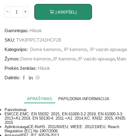
Į KREPŠELĮ
Gamintojas:
Hilook
SKU:
TVKIPIPCT241HCF28
Kategorijos:
Dome kameros
,
IP kameros
,
IP vaizdo apsauga
Žymos:
Dome kameros
,
IP kameros
,
IP vaizdo apsauga
,
Main
Prekės ženklas:
Hilook
Dalintis:
APRAŠYMAS
PAPILDOMA INFORMACIJA
Patvirtinimai
EMC
CE-EMC: EN 55032: 2015, EN 61000-3-2:2019, EN 61000-3-3:
2013+A1:2019, EN 50130-4: 2011 +A1: 2014,KC: KN32: 2015, KN35:
2015
Aplinkosauga
CE-RoHS: 2011/65/EU, WEEE: 2012/19/EU, Reach:
Regulation (EC) No 1907/2006
Apsauga
IP67: IEC 60529-2013