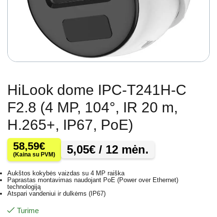
HiLook dome IPC-T241H-C
F2.8 (4 MP, 104°, IR 20 m,
H.265+, IP67, PoE)
58,59
€
5,05
€
/ 12 mėn.
(Kaina su PVM)
Aukštos kokybės vaizdas su 4 MP raiška
Paprastas montavimas naudojant PoE (Power over Ethernet)
technologiją
Atspari vandeniui ir dulkėms (IP67)
Turime