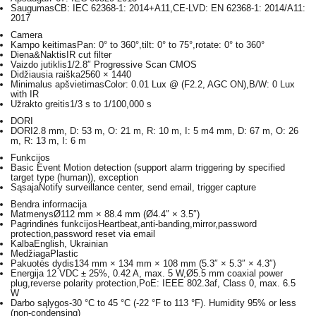
Saugumas
CB: IEC 62368-1: 2014+A11,CE-LVD: EN 62368-1: 2014/A11:
2017
Camera
Kampo keitimas
Pan: 0° to 360°,tilt: 0° to 75°,rotate: 0° to 360°
Diena&Naktis
IR cut filter
Vaizdo jutiklis
1/2.8″ Progressive Scan CMOS
Didžiausia raiška
2560 × 1440
Minimalus apšvietimas
Color: 0.01 Lux @ (F2.2, AGC ON),B/W: 0 Lux
with IR
Užrakto greitis
1/3 s to 1/100,000 s
DORI
DORI
2.8 mm, D: 53 m, O: 21 m, R: 10 m, I: 5 m4 mm, D: 67 m, O: 26
m, R: 13 m, I: 6 m
Funkcijos
Basic Event
Motion detection (support alarm triggering by specified
target type (human)), exception
Sąsaja
Notify surveillance center, send email, trigger capture
Bendra informacija
Matmenys
Ø112 mm × 88.4 mm (Ø4.4″ × 3.5″)
Pagrindinės funkcijos
Heartbeat,anti-banding,mirror,password
protection,password reset via email
Kalba
English, Ukrainian
Medžiaga
Plastic
Pakuotės dydis
134 mm × 134 mm × 108 mm (5.3″ × 5.3″ × 4.3″)
Energija
12 VDC ± 25%, 0.42 A, max. 5 W,Ø5.5 mm coaxial power
plug,reverse polarity protection,PoE: IEEE 802.3af, Class 0, max. 6.5
W
Darbo sąlygos
-30 °C to 45 °C (-22 °F to 113 °F). Humidity 95% or less
(non-condensing)