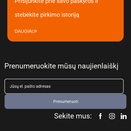
Prisijunkite prie savo paskyros ir
stebėkite pirkimo istoriją
DAUGIAU
Prenumeruokite mūsų naujienlaiškį
Prenumeruoti
Sekite mus: