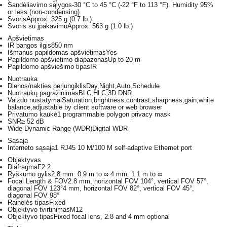
Sandėliavimo sąlygos
-30 °C to 45 °C (-22 °F to 113 °F). Humidity 95%
or less (non-condensing)
Svoris
Approx. 325 g (0.7 lb.)
Svoris su įpakavimu
Approx. 563 g (1.0 lb.)
Apšvietimas
IR bangos ilgis
850 nm
Išmanus papildomas apšvietimas
Yes
Papildomo apšvietimo diapazonas
Up to 20 m
Papildomo apšviešimo tipas
IR
Nuotrauka
Dienos/nakties perjungiklis
Day,Night,Auto,Schedule
Nuotraukų pagražinimas
BLC,HLC,3D DNR
Vaizdo nustatymai
Saturation,brightness,contrast,sharpness,gain,white
balance,adjustable by client software or web browser
Privatumo kaukė
1 programmable polygon privacy mask
SNR
≥ 52 dB
Wide Dynamic Range (WDR)
Digital WDR
Sąsaja
Interneto sąsaja
1 RJ45 10 M/100 M self-adaptive Ethernet port
Objektyvas
Diafragma
F2.2
Ryškumo gylis
2.8 mm: 0.9 m to ∞ 4 mm: 1.1 m to ∞
Focal Length & FOV
2.8 mm, horizontal FOV 104°, vertical FOV 57°,
diagonal FOV 123°4 mm, horizontal FOV 82°, vertical FOV 45°,
diagonal FOV 98°
Rainelės tipas
Fixed
Objektyvo tvirtinimas
M12
Objektyvo tipas
Fixed focal lens, 2.8 and 4 mm optional