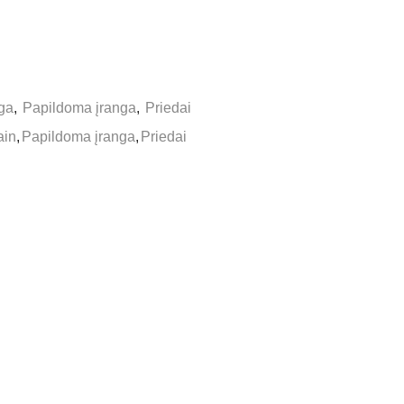
ga
,
Papildoma įranga
,
Priedai
ain
,
Papildoma įranga
,
Priedai