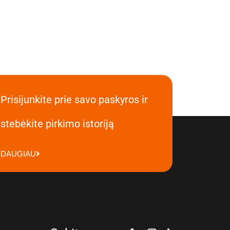
Prisijunkite prie savo paskyros ir
stebėkite pirkimo istoriją
DAUGIAU