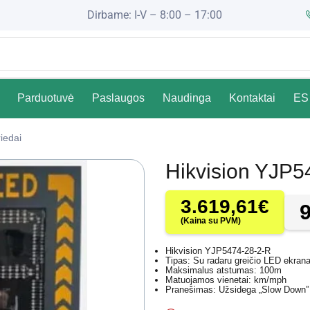
Dirbame: I-V – 8:00 – 17:00
Parduotuvė
Paslaugos
Naudinga
Kontaktai
ES 
iedai
Hikvision YJP
3.619,61
€
(Kaina su PVM)
Hikvision YJP5474-28-2-R
Tipas: Su radaru greičio LED ekran
Maksimalus atstumas: 100m
Matuojamos vienetai: km/mph
Pranešimas: Užsidega „Slow Down”