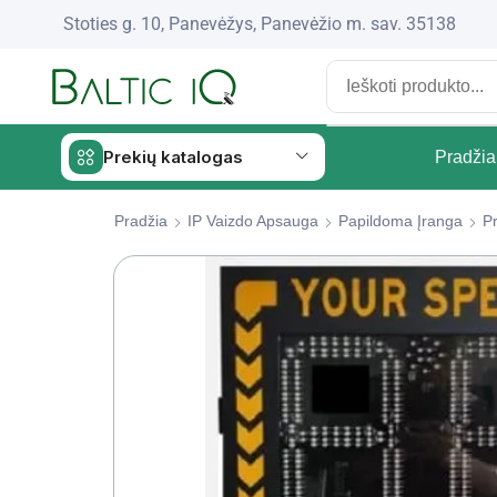
Stoties g. 10, Panevėžys, Panevėžio m. sav. 35138
Prekių katalogas
Pradžia
Pradžia
IP Vaizdo Apsauga
Papildoma Įranga
Pr