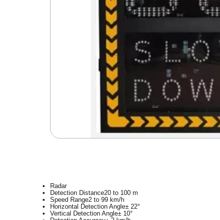
Radar
Detection Distance
20 to 100 m
Speed Range
2 to 99 km/h
Horizontal Detection Angle
± 22°
Vertical Detection Angle
± 10°