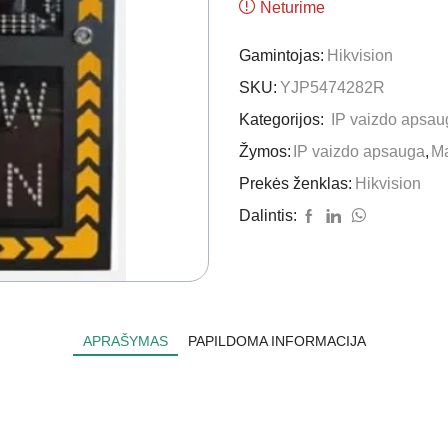
Neturime
Gamintojas:
Hikvision
SKU:
YJP5474282R
Kategorijos:
IP vaizdo apsau
Žymos:
IP vaizdo apsauga
,
M
Prekės ženklas:
Hikvision
Dalintis:
APRAŠYMAS
PAPILDOMA INFORMACIJA