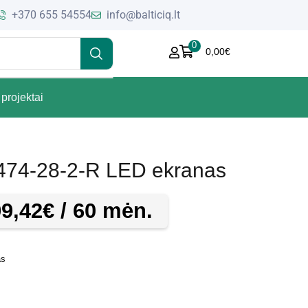
+370 655 54554
info@balticiq.lt
0
0,00
€
projektai
5474-28-2-R LED ekranas
99,42
€
/ 60 mėn.
as