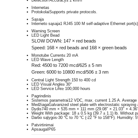
Detection Accuracy
± 2 km/h
Internetas
Protokolai
Supports private protocols.
Sąsaja
Interneto sąsaja
1 RJ45 100 M self-adaptive Ethernet port(s)
Warning Screen
LED Light Bead
SLOW DOWN: 147 × red beads
Speed: 168 × red beads and 168 × green beads
Monotube Current
≤ 20 mA
LED Wave Length
Red: 4500 to 7200 mcd/625 ± 5 nm
Green: 6000 to 10800 mcd/506 ± 3 nm
Central Light Strength
150 to 400 cd
LED Visual Angle
≥ 30°
LED Service Life
≥ 100,000 hours
Pagrindinis
Sistemos parametrai
12 VDC, max. current 1.25 A. Average
Medžiaga
Galvanized steel plate with electrostatic spraying 
Dydis
740 mm × 535 mm × 111 mm (29.08″ × 21.03″ × 4.36″
Weight
With package: 18 ± 0.5 kg (39.7 ± 1.1) lb. Without p
Darbo sąlygos
-30 °C to 70 °C (-22 °F to 158°F). Humidity:
Patvirtinimai
Apsauga
IP65