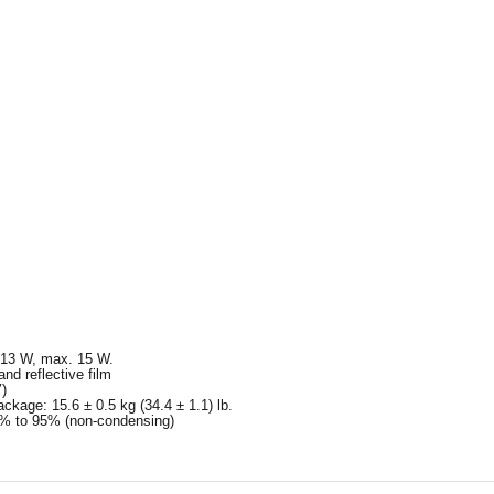
 13 W, max. 15 W.
and reflective film
)
ackage: 15.6 ± 0.5 kg (34.4 ± 1.1) lb.
 5% to 95% (non-condensing)