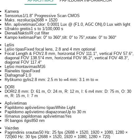
APRAŠYMAS
PAPILDOMA INFORMACIJA
Kamera
Sensorius
1/1.8″ Progressive Scan CMOS
Maks. rezoliucija
2688 × 1520
Min. apšvietimas
Color: 0.0001 Lux @ (F1.0, AGC ON),0 Lux with light
Užrakto greitis
1 s to 1/100,000 s
Diena&Naktis
IR cut filter
Kampo keitimas
Pan: 0° to 360°,tilt: 0° to 75°,rotate: 0° to 360°
Lęšis
Lęšio tipas
Fixed focal lens, 2.8 and 4 mm optional
Focal Length & FOV
2.8 mm, horizontal FOV 111.1°, vertical FOV 57.6°,
diagonal FOV 138.5°4 mm, horizontal FOV 95.2°, vertical FOV 48.3°,
diagonal FOV 117.4°
Lęšio montavimas
M16
Rainelės tipas
Fixed
Diafragma
F1.0
Ryškumo gylis
2.8 mm: 2.5 m to ∞4 mm: 3.1 m to ∞
DORI
DORI
2.8 mm: D: 61 m, O: 24 m, R: 12 m, I: 6 m4 mm: D: 75 m, O: 30
m, R: 15 m, I: 7 m
Apšvietimas
Papildomo apšviešimo tipas
White Light
Papildomo apšvietimo diapazonas
Up to 30 m
Išmanus papildomas apšvietimas
Yes
IR bangos ilgis
850 nm
Vaizdas
Pagrindinis srautas
50 Hz: 25 fps (2688 × 1520, 1920 × 1080, 1280 ×
720)60 Hz: 30 fps (2688 × 1520, 1920 × 1080, 1280 × 720)