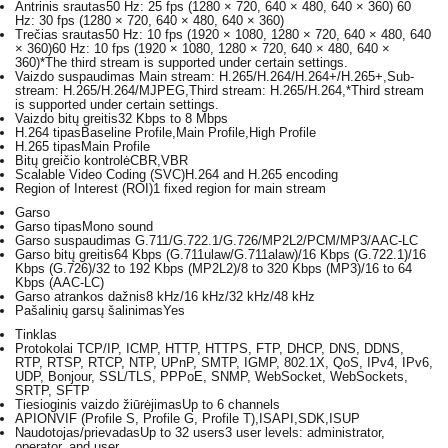
Antrinis srautas
50 Hz: 25 fps (1280 × 720, 640 × 480, 640 × 360) 60
Hz: 30 fps (1280 × 720, 640 × 480, 640 × 360)
Trečias srautas
50 Hz: 10 fps (1920 × 1080, 1280 × 720, 640 × 480, 640
× 360)60 Hz: 10 fps (1920 × 1080, 1280 × 720, 640 × 480, 640 ×
360)*The third stream is supported under certain settings.
Vaizdo suspaudimas
Main stream: H.265/H.264/H.264+/H.265+,Sub-
stream: H.265/H.264/MJPEG,Third stream: H.265/H.264,*Third stream
is supported under certain settings.
Vaizdo bitų greitis
32 Kbps to 8 Mbps
H.264 tipas
Baseline Profile,Main Profile,High Profile
H.265 tipas
Main Profile
Bitų greičio kontrolė
CBR,VBR
Scalable Video Coding (SVC)
H.264 and H.265 encoding
Region of Interest (ROI)
1 fixed region for main stream
Garso
Garso tipas
Mono sound
Garso suspaudimas
G.711/G.722.1/G.726/MP2L2/PCM/MP3/AAC-LC
Garso bitų greitis
64 Kbps (G.711ulaw/G.711alaw)/16 Kbps (G.722.1)/16
Kbps (G.726)/32 to 192 Kbps (MP2L2)/8 to 320 Kbps (MP3)/16 to 64
Kbps (AAC-LC)
Garso atrankos dažnis
8 kHz/16 kHz/32 kHz/48 kHz
Pašalinių garsų šalinimas
Yes
Tinklas
Protokolai
TCP/IP, ICMP, HTTP, HTTPS, FTP, DHCP, DNS, DDNS,
RTP, RTSP, RTCP, NTP, UPnP, SMTP, IGMP, 802.1X, QoS, IPv4, IPv6,
UDP, Bonjour, SSL/TLS, PPPoE, SNMP, WebSocket, WebSockets,
SRTP, SFTP
Tiesioginis vaizdo žiūrėjimas
Up to 6 channels
API
ONVIF (Profile S, Profile G, Profile T),ISAPI,SDK,ISUP
Naudotojas/prievadas
Up to 32 users3 user levels: administrator,
operator, and user