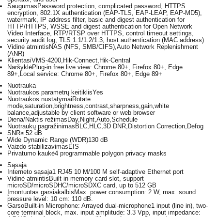
Saugumas
Password protection, complicated password, HTTPS
encryption, 802.1X authentication (EAP-TLS, EAP-LEAP, EAP-MD5),
watermark, IP address filter, basic and digest authentication for
HTTP/HTTPS, WSSE and digest authentication for Open Network
Video Interface, RTP/RTSP over HTTPS, control timeout settings,
security audit log, TLS 1.1/1.2/1.3, host authentication (MAC address)
Vidinė atmintis
NAS (NFS, SMB/CIFS),Auto Network Replenishment
(ANR)
Klientas
iVMS-4200,Hik-Connect,Hik-Central
Naršyklė
Plug-in free live view: Chrome 80+, Firefox 80+, Edge
89+,Local service: Chrome 80+, Firefox 80+, Edge 89+
Nuotrauka
Nuotraukos parametrų keitiklis
Yes
Nuotraukos nustatymai
Rotate
mode,saturation,brightness,contrast,sharpness,gain,white
balance,adjustable by client software or web browser
Diena/Naktis režimas
Day,Night,Auto,Schedule
Nuotraukų pagražinimas
BLC,HLC,3D DNR,Distortion Correction,Defog
SNR
≥ 52 dB
Wide Dynamic Range (WDR)
130 dB
Vaizdo stabilizavimas
EIS
Privatumo kaukė
4 programmable polygon privacy masks
Sąsaja
Interneto sąsaja
1 RJ45 10 M/100 M self-adaptive Ethernet port
Vidinė atmintis
Built-in memory card slot, support
microSD/microSDHC/microSDXC card, up to 512 GB
Įmontuotas garsiakalbis
Max. power consumption: 2 W, max. sound
pressure level: 10 cm: 110 dB.
Garso
Built-in Microphone: Arrayed dual-microphone1 input (line in), two-
core terminal block, max. input amplitude: 3.3 Vpp, input impedance: