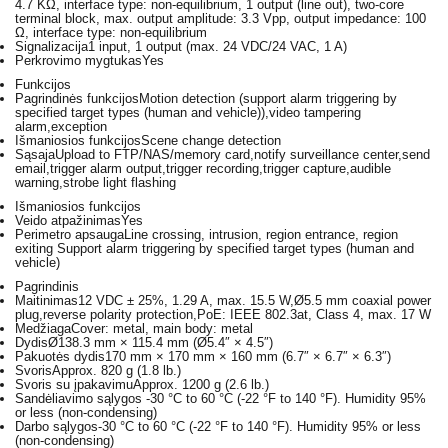
4.7 KΩ, interface type: non-equilibrium, 1 output (line out), two-core
terminal block, max. output amplitude: 3.3 Vpp, output impedance: 100
Ω, interface type: non-equilibrium
Signalizacija
1 input, 1 output (max. 24 VDC/24 VAC, 1 A)
Perkrovimo mygtukas
Yes
Funkcijos
Pagrindinės funkcijos
Motion detection (support alarm triggering by
specified target types (human and vehicle)),video tampering
alarm,exception
Išmaniosios funkcijos
Scene change detection
Sąsaja
Upload to FTP/NAS/memory card,notify surveillance center,send
email,trigger alarm output,trigger recording,trigger capture,audible
warning,strobe light flashing
Išmaniosios funkcijos
Veido atpažinimas
Yes
Perimetro apsauga
Line crossing, intrusion, region entrance, region
exiting Support alarm triggering by specified target types (human and
vehicle)
Pagrindinis
Maitinimas
12 VDC ± 25%, 1.29 A, max. 15.5 W,Ø5.5 mm coaxial power
plug,reverse polarity protection,PoE: IEEE 802.3at, Class 4, max. 17 W
Medžiaga
Cover: metal, main body: metal
Dydis
Ø138.3 mm × 115.4 mm (Ø5.4″ × 4.5″)
Pakuotės dydis
170 mm × 170 mm × 160 mm (6.7″ × 6.7″ × 6.3″)
Svoris
Approx. 820 g (1.8 lb.)
Svoris su įpakavimu
Approx. 1200 g (2.6 lb.)
Sandėliavimo sąlygos
-30 °C to 60 °C (-22 °F to 140 °F). Humidity 95%
or less (non-condensing)
Darbo sąlygos
-30 °C to 60 °C (-22 °F to 140 °F). Humidity 95% or less
(non-condensing)