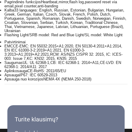
Pagrindinės funkcijos
Heartbeat,mirror,flash log,password reset via
email,pixel counter,anti-banding
Kalba
33 languages: English, Russian, Estonian, Bulgarian, Hungarian,
Greek, German, Italian, Czech, Slovak, French, Polish, Dutch,
Portuguese, Spanish, Romanian, Danish, Swedish, Norwegian, Finnish,
Croatian, Slovenian, Serbian, Turkish, Korean, Traditional Chinese,
Thai, Vietnamese, Japanese, Latvian, Lithuanian, Portuguese (Brazil),
Ukrainian
Flashing Light
/SRB model: Red and Blue Light/SL model: White Light
Patvirtinimai
EMC
CE-EMC: EN 55032:2015+A1:2020, EN 50130-4:2011+A1:2014,
EN IEC 61000-3-2:2019+A1:2021, EN 61000-3-
3:2013+A1:2019+A2:2021,RCM: AS/NZS CISPR 32: 2015, IC: ICES-
003: Issue 7,KC: KN32: 2015, KN35: 2015
Saugumas
UL: UL 62368-1,CB: IEC 62368-1: 2014+A11,CE-LVD: EN
62368-1: 2014/A11: 2017
Aplinkosauga
CE-RoHS: 2011/65/EU
Apsauga
IP67: IEC 60529-2013
Apsauga nuo korozijos
NEMA 4X (NEMA 250-2018)
Turite klausimų?