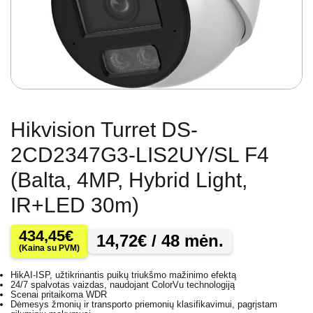
Hikvision Turret DS-
2CD2347G3-LIS2UY/SL F4
(Balta, 4MP, Hybrid Light,
IR+LED 30m)
434,45
€
14,72
€
/ 48 mėn.
(Kaina su PVM)
HikAI-ISP, užtikrinantis puikų triukšmo mažinimo efektą
24/7 spalvotas vaizdas, naudojant ColorVu technologiją
Scenai pritaikoma WDR
Dėmesys žmonių ir transporto priemonių klasifikavimui, pagrįstam