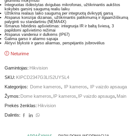
giluminiu mokymusi
Integruotas išdėstytas dvigubas mikrofonas, užtikrinantis aukštos
kokybės garsinį saugumą realiu laiku
Užtikrina realaus laiko saugumą per integruotą dvikryptį garsą
Atsparus korozijai dizainas, užtikrinantis patikimumą ir ilgaamžiškumą
palyginti su standartiniu (NEMA4X)
Išmanus hibridinis apšvietimas: integruoja IR ir baltą šviesą, 3
papildomi apšvietimo režimai
Atsparus vandeniui ir dulkėms (IP67)
Galima garso ir aliarmo sąsaja
Aktyvi blykstė ir garso aliarmas, perspėjantis įsibrovėlius
Neturime
Gamintojas:
Hikvision
SKU:
KIPCD2347G3LIS2UYSL4
Kategorijos:
Dome kameros
,
IP kameros
,
IP vaizdo apsauga
Žymos:
Dome kameros
,
IP kameros
,
IP vaizdo apsauga
,
Main
Prekės ženklas:
Hikvision
Dalintis: