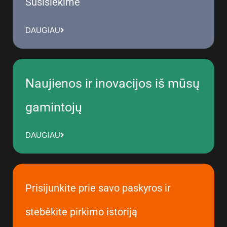
Susisiekime
DAUGIAU
Naujienos ir inovacijos iš mūsų
gamintojų
DAUGIAU
Prisijunkite prie savo paskyros ir
stebėkite pirkimo istoriją