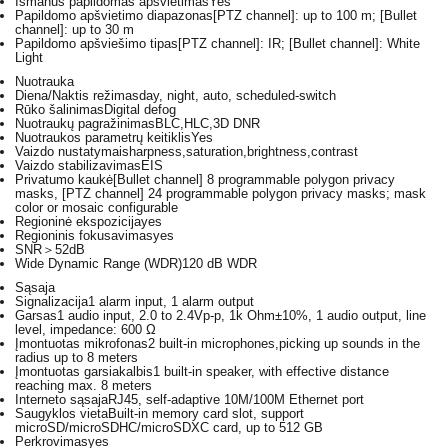
Išmanus papildomas apšvietimas
Yes
Papildomo apšvietimo diapazonas
[PTZ channel]: up to 100 m; [Bullet
channel]: up to 30 m
Papildomo apšviešimo tipas
[PTZ channel]: IR; [Bullet channel]: White
Light
Nuotrauka
Diena/Naktis režimas
day, night, auto, scheduled-switch
Rūko šalinimas
Digital defog
Nuotraukų pagražinimas
BLC,HLC,3D DNR
Nuotraukos parametrų keitiklis
Yes
Vaizdo nustatymai
sharpness,saturation,brightness,contrast
Vaizdo stabilizavimas
EIS
Privatumo kaukė
[Bullet channel] 8 programmable polygon privacy
masks, [PTZ channel] 24 programmable polygon privacy masks; mask
color or mosaic configurable
Regioninė ekspozicija
yes
Regioninis fokusavimas
yes
SNR
＞52dB
Wide Dynamic Range (WDR)
120 dB WDR
Sąsaja
Signalizacija
1 alarm input, 1 alarm output
Garsas
1 audio input, 2.0 to 2.4Vp-p, 1k Ohm±10%, 1 audio output, line
level, impedance: 600 Ω
Įmontuotas mikrofonas
2 built-in microphones,picking up sounds in the
radius up to 8 meters
Įmontuotas garsiakalbis
1 built-in speaker, with effective distance
reaching max. 8 meters
Interneto sąsaja
RJ45, self-adaptive 10M/100M Ethernet port
Saugyklos vieta
Built-in memory card slot, support
microSD/microSDHC/microSDXC card, up to 512 GB
Perkrovimas
yes