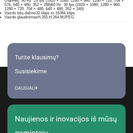
channel]: 50 Hz: 25 fps (1920 × 1080, 1280 × 960, 1280 × 720, 704 ×
576, 640 × 480, 352 × 288)60 Hz: 30 fps (1920 × 1080, 1280 × 960,
1280 × 720, 704 × 480, 640 × 480, 352 × 240)
Vaizdo bitų dažnis
32 kbps to 16384 kbps
Vaizdo glaudinimas
H.265,H.264,MJPEG
Turite klausimų?
Susisiekime
DAUGIAU
Naujienos ir inovacijos iš mūsų
gamintojų