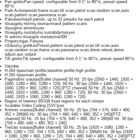
Pan greitis
Pan speed: configurable from 0.1° to 80°/s, preset speed:
80°/s
Park Action
preset,frame scan,tilt scan,patrol scan,random scan,auto
scan,pattern scan,panorama scan
Patruliavimas
8 patrols, up to 32 presets for each patrol
Išsaugotų rėžimų skenavimas
4 pattern scans
Išjungimo atmintis
yes
Išsaugotų nustatymų sustabdymas
yes
Iš anksto išsaugoti nustatymai
300
Proporcingas Pan
yes
Užduočių grafikas
Preset,pattern scan,patrol scan,tilt scan,auto
scan,random scan,frame scan,panorama scan,dome reboot,dome
adjust,aux output
Tilt greitis
Tilt speed: configurable from 0.1° to 80°/s, preset speed 80°/s
Vaizdas
H.264 tipas
main profile,baseline profile,high profile
H.265 tipas
main profile
Pagrindinis srautas
[Bullet channel] 50 Hz: 25 fps (2560 × 1440, 1920 ×
1080, 1280 × 960, 1280 × 720), 60 Hz: 30 fps (2560 × 1440, 1920 ×
1080, 1280 × 960, 1280 × 720),[PTZ channel] 50 Hz: 25 fps (2560 ×
1440, 1920 × 1080, 1280 × 960, 1280 × 720), 60 Hz: 30 fps (2560 ×
1440, 1920 × 1080, 1280 × 960, 1280 × 720)
Region of Interest (ROI)
8 fixed regions for each stream
Scalable Video Coding (SVC)
yes
Antrinis srautas
[Bullet channel]: 50 Hz: 25 fps (704 × 576, 640 × 480,
352 × 288)60 Hz: 30 fps (704 × 480, 640 × 480, 352 × 240)[PTZ
channel]:50 Hz: 25 fps (704 × 576, 640 × 480, 352 × 288)60 Hz: 30 fps
(704 × 480, 640 × 480, 352 × 240)
Trečias srautas
[Bullet channel]: 50 Hz: 25 fps (1920 × 1080, 1280 ×
960, 1280 × 720, 704 × 576, 640 × 480, 352 × 288)60 Hz: 30 fps (1920
× 1080, 1280 × 960, 1280 × 720, 704 × 480, 640 × 480, 352 × 240)[PTZ