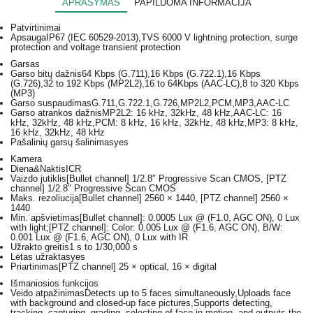
APRAŠYMAS
PAPILDOMA INFORMACIJA
Patvirtinimai
Apsauga
IP67 (IEC 60529-2013),TVS 6000 V lightning protection, surge
protection and voltage transient protection
Garsas
Garso bitų dažnis
64 Kbps (G.711),16 Kbps (G.722.1),16 Kbps
(G.726),32 to 192 Kbps (MP2L2),16 to 64Kbps (AAC-LC),8 to 320 Kbps
(MP3)
Garso suspaudimas
G.711,G.722.1,G.726,MP2L2,PCM,MP3,AAC-LC
Garso atrankos dažnis
MP2L2: 16 kHz, 32kHz, 48 kHz,AAC-LC: 16
kHz, 32kHz, 48 kHz,PCM: 8 kHz, 16 kHz, 32kHz, 48 kHz,MP3: 8 kHz,
16 kHz, 32kHz, 48 kHz
Pašalinių garsų šalinimas
yes
Kamera
Diena&Naktis
ICR
Vaizdo jutiklis
[Bullet channel] 1/2.8″ Progressive Scan CMOS, [PTZ
channel] 1/2.8″ Progressive Scan CMOS
Maks. rezoliucija
[Bullet channel] 2560 × 1440, [PTZ channel] 2560 ×
1440
Min. apšvietimas
[Bullet channel]: 0.0005 Lux @ (F1.0, AGC ON), 0 Lux
with light;[PTZ channel]: Color: 0.005 Lux @ (F1.6, AGC ON), B/W:
0.001 Lux @ (F1.6, AGC ON), 0 Lux with IR
Užrakto greitis
1 s to 1/30,000 s
Lėtas užraktas
yes
Priartinimas
[PTZ channel] 25 × optical, 16 × digital
Išmaniosios funkcijos
Veido atpažinimas
Detects up to 5 faces simultaneously,Uploads face
with background and closed-up face pictures,Supports detecting,
tracking, capturing, grading, selecting of face in motion, and outputs the