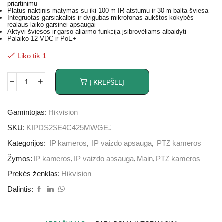
priartinimu
Platus naktinis matymas su iki 100 m IR atstumu ir 30 m balta šviesa
Integruotas garsiakalbis ir dvigubas mikrofonas aukštos kokybės
realaus laiko garsinei apsaugai
Aktyvi šviesos ir garso aliarmo funkcija įsibrovėliams atbaidyti
Palaiko 12 VDC ir PoE+
Liko tik 1
Į KREPŠELĮ
Gamintojas:
Hikvision
SKU:
KIPDS2SE4C425MWGEJ
Kategorijos:
IP kameros
,
IP vaizdo apsauga
,
PTZ kameros
Žymos:
IP kameros
,
IP vaizdo apsauga
,
Main
,
PTZ kameros
Prekės ženklas:
Hikvision
Dalintis: