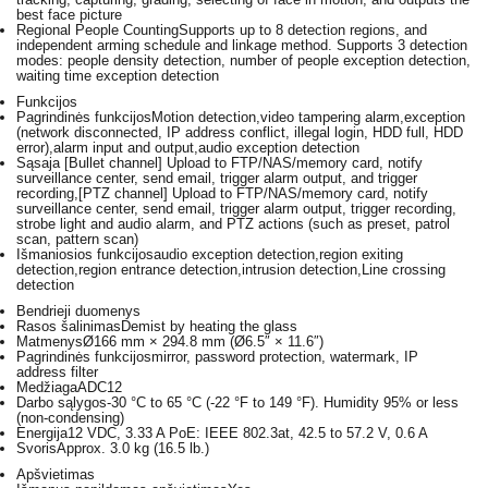
best face picture
Regional People Counting
Supports up to 8 detection regions, and
independent arming schedule and linkage method. Supports 3 detection
modes: people density detection, number of people exception detection,
waiting time exception detection
Funkcijos
Pagrindinės funkcijos
Motion detection,video tampering alarm,exception
(network disconnected, IP address conflict, illegal login, HDD full, HDD
error),alarm input and output,audio exception detection
Sąsaja
[Bullet channel] Upload to FTP/NAS/memory card, notify
surveillance center, send email, trigger alarm output, and trigger
recording,[PTZ channel] Upload to FTP/NAS/memory card, notify
surveillance center, send email, trigger alarm output, trigger recording,
strobe light and audio alarm, and PTZ actions (such as preset, patrol
scan, pattern scan)
Išmaniosios funkcijos
audio exception detection,region exiting
detection,region entrance detection,intrusion detection,Line crossing
detection
Bendrieji duomenys
Rasos šalinimas
Demist by heating the glass
Matmenys
Ø166 mm × 294.8 mm (Ø6.5″ × 11.6″)
Pagrindinės funkcijos
mirror, password protection, watermark, IP
address filter
Medžiaga
ADC12
Darbo sąlygos
-30 °C to 65 °C (-22 °F to 149 °F). Humidity 95% or less
(non-condensing)
Energija
12 VDC, 3.33 A PoE: IEEE 802.3at, 42.5 to 57.2 V, 0.6 A
Svoris
Approx. 3.0 kg (16.5 lb.)
Apšvietimas