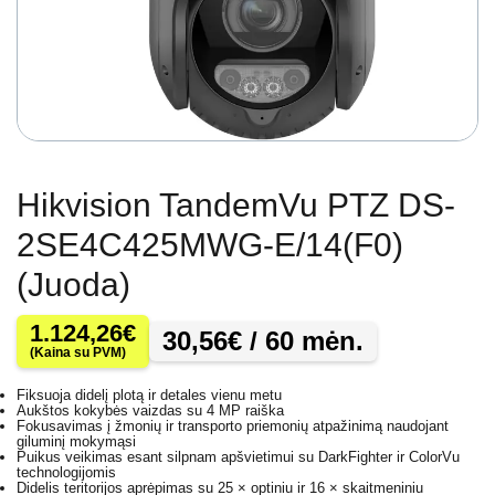
Hikvision TandemVu PTZ DS-
2SE4C425MWG-E/14(F0)
(Juoda)
1.124,26
€
30,56
€
/ 60 mėn.
(Kaina su PVM)
Fiksuoja didelį plotą ir detales vienu metu
Aukštos kokybės vaizdas su 4 MP raiška
Fokusavimas į žmonių ir transporto priemonių atpažinimą naudojant
giluminį mokymąsi
Puikus veikimas esant silpnam apšvietimui su DarkFighter ir ColorVu
technologijomis
Didelis teritorijos aprėpimas su 25 × optiniu ir 16 × skaitmeniniu