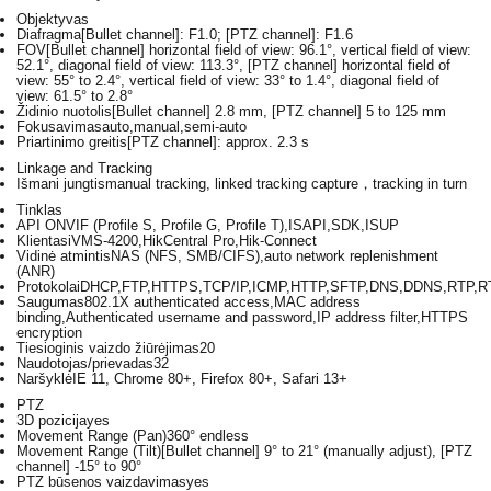
Objektyvas
Diafragma
[Bullet channel]: F1.0; [PTZ channel]: F1.6
FOV
[Bullet channel] horizontal field of view: 96.1°, vertical field of view:
52.1°, diagonal field of view: 113.3°, [PTZ channel] horizontal field of
view: 55° to 2.4°, vertical field of view: 33° to 1.4°, diagonal field of
view: 61.5° to 2.8°
Židinio nuotolis
[Bullet channel] 2.8 mm, [PTZ channel] 5 to 125 mm
Fokusavimas
auto,manual,semi-auto
Priartinimo greitis
[PTZ channel]: approx. 2.3 s
Linkage and Tracking
Išmani jungtis
manual tracking, linked tracking capture，tracking in turn
Tinklas
API
ONVIF (Profile S, Profile G, Profile T),ISAPI,SDK,ISUP
Klientas
iVMS-4200,HikCentral Pro,Hik-Connect
Vidinė atmintis
NAS (NFS, SMB/CIFS),auto network replenishment
(ANR)
Protokolai
DHCP,FTP,HTTPS,TCP/IP,ICMP,HTTP,SFTP,DNS,DDNS,RTP,RT
Saugumas
802.1X authenticated access,MAC address
binding,Authenticated username and password,IP address filter,HTTPS
encryption
Tiesioginis vaizdo žiūrėjimas
20
Naudotojas/prievadas
32
Naršyklė
IE 11, Chrome 80+, Firefox 80+, Safari 13+
PTZ
3D pozicija
yes
Movement Range (Pan)
360° endless
Movement Range (Tilt)
[Bullet channel] 9° to 21° (manually adjust), [PTZ
channel] -15° to 90°
PTZ būsenos vaizdavimas
yes