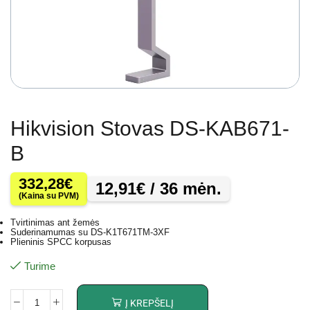
Hikvision Stovas DS-KAB671-
B
332,28
€
12,91
€
/ 36 mėn.
(Kaina su PVM)
Tvirtinimas ant žemės
Suderinamumas su DS-K1T671TM-3XF
Plieninis SPCC korpusas
Turime
Į KREPŠELĮ