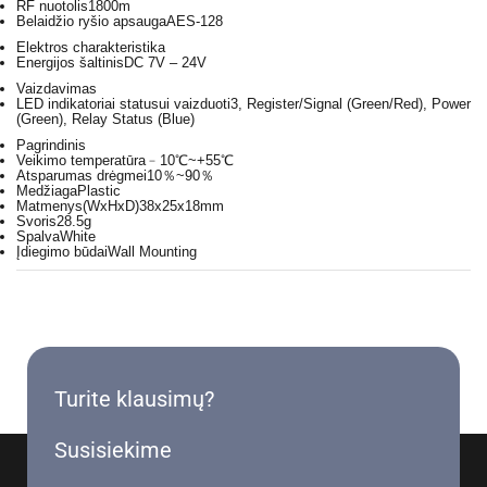
RF nuotolis
1800m
Belaidžio ryšio apsauga
AES-128
Elektros charakteristika
Energijos šaltinis
DC 7V – 24V
Vaizdavimas
LED indikatoriai statusui vaizduoti
3, Register/Signal (Green/Red), Power
(Green), Relay Status (Blue)
Pagrindinis
Veikimo temperatūra
﹣10℃~+55℃
Atsparumas drėgmei
10％~90％
Medžiaga
Plastic
Matmenys(WxHxD)
38x25x18mm
Svoris
28.5g
Spalva
White
Įdiegimo būdai
Wall Mounting
Turite klausimų?
Susisiekime