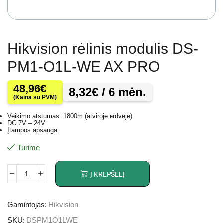
Hikvision rėlinis modulis DS-
PM1-O1L-WE AX PRO
48,96
€
8,32
€
/ 6 mėn.
(Kaina su PVM)
Veikimo atstumas: 1800m (atviroje erdvėje)
DC 7V – 24V
Įtampos apsauga
Turime
Į KREPŠELĮ
Gamintojas:
Hikvision
SKU:
DSPM1O1LWE