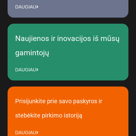
DAUGIAU
Naujienos ir inovacijos iš mūsų
gamintojų
DAUGIAU
Prisijunkite prie savo paskyros ir
stebėkite pirkimo istoriją
DAUGIAU