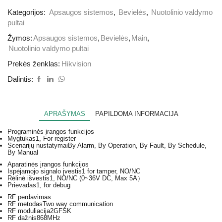
Kategorijos:
Apsaugos sistemos
,
Bevielės
,
Nuotolinio valdymo
pultai
Žymos:
Apsaugos sistemos
,
Bevielės
,
Main
,
Nuotolinio valdymo pultai
Prekės ženklas:
Hikvision
Dalintis:
APRAŠYMAS
PAPILDOMA INFORMACIJA
Programinės įrangos funkcijos
Mygtukas
1, For register
Scenarijų nustatymai
By Alarm, By Operation, By Fault, By Schedule,
By Manual
Aparatinės įrangos funkcijos
Ispėjamojo signalo įvestis
1 for tamper, NO/NC
Rėlinė išvestis
1, NO/NC (0~36V DC, Max 5A）
Prievadas
1, for debug
RF perdavimas
RF metodas
Two way communication
RF moduliacija
2GFSK
RF dažnis
868MHz