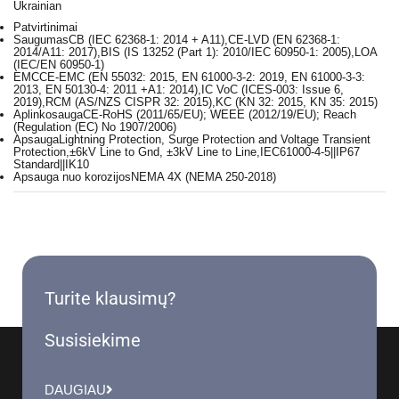
Ukrainian
Patvirtinimai
Saugumas
CB (IEC 62368-1: 2014 + A11),CE-LVD (EN 62368-1:
2014/A11: 2017),BIS (IS 13252 (Part 1): 2010/IEC 60950-1: 2005),LOA
(IEC/EN 60950-1)
EMC
CE-EMC (EN 55032: 2015, EN 61000-3-2: 2019, EN 61000-3-3:
2013, EN 50130-4: 2011 +A1: 2014),IC VoC (ICES-003: Issue 6,
2019),RCM (AS/NZS CISPR 32: 2015),KC (KN 32: 2015, KN 35: 2015)
Aplinkosauga
CE-RoHS (2011/65/EU); WEEE (2012/19/EU); Reach
(Regulation (EC) No 1907/2006)
Apsauga
Lightning Protection, Surge Protection and Voltage Transient
Protection,±6kV Line to Gnd, ±3kV Line to Line,IEC61000-4-5||IP67
Standard||IK10
Apsauga nuo korozijos
NEMA 4X (NEMA 250-2018)
Turite klausimų?
Susisiekime
DAUGIAU