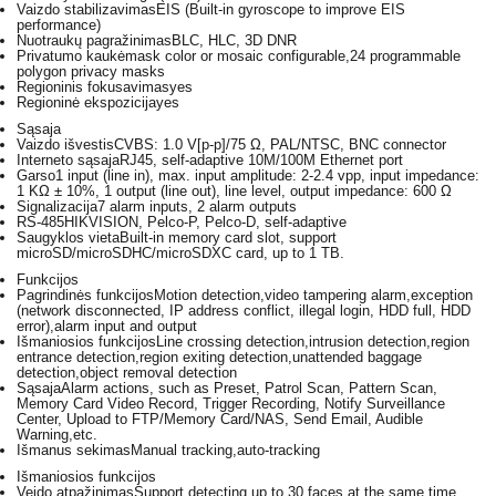
Vaizdo stabilizavimas
EIS (Built-in gyroscope to improve EIS
performance)
Nuotraukų pagražinimas
BLC, HLC, 3D DNR
Privatumo kaukė
mask color or mosaic configurable,24 programmable
polygon privacy masks
Regioninis fokusavimas
yes
Regioninė ekspozicija
yes
Sąsaja
Vaizdo išvestis
CVBS: 1.0 V[p-p]/75 Ω, PAL/NTSC, BNC connector
Interneto sąsaja
RJ45, self-adaptive 10M/100M Ethernet port
Garso
1 input (line in), max. input amplitude: 2-2.4 vpp, input impedance:
1 KΩ ± 10%, 1 output (line out), line level, output impedance: 600 Ω
Signalizacija
7 alarm inputs, 2 alarm outputs
RS-485
HIKVISION, Pelco-P, Pelco-D, self-adaptive
Saugyklos vieta
Built-in memory card slot, support
microSD/microSDHC/microSDXC card, up to 1 TB.
Funkcijos
Pagrindinės funkcijos
Motion detection,video tampering alarm,exception
(network disconnected, IP address conflict, illegal login, HDD full, HDD
error),alarm input and output
Išmaniosios funkcijos
Line crossing detection,intrusion detection,region
entrance detection,region exiting detection,unattended baggage
detection,object removal detection
Sąsaja
Alarm actions, such as Preset, Patrol Scan, Pattern Scan,
Memory Card Video Record, Trigger Recording, Notify Surveillance
Center, Upload to FTP/Memory Card/NAS, Send Email, Audible
Warning,etc.
Išmanus sekimas
Manual tracking,auto-tracking
Išmaniosios funkcijos
Veido atpažinimas
Support detecting up to 30 faces at the same time.