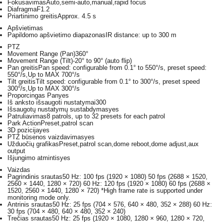
Fokusavimas
Auto,semi-auto,manual,rapid focus
Diafragma
F1.2
Priartinimo greitis
Approx. 4.5 s
Apšvietimas
Papildomo apšvietimo diapazonas
IR distance: up to 300 m
PTZ
Movement Range (Pan)
360°
Movement Range (Tilt)
-20° to 90° (auto flip)
Pan greitis
Pan speed: configurable from 0.1° to 550°/s, preset speed:
550°/s,Up to MAX 700°/s
Tilt greitis
Tilt speed: configurable from 0.1° to 300°/s, preset speed
300°/s,Up to MAX 300°/s
Proporcingas Pan
yes
Iš anksto išsaugoti nustatymai
300
Išsaugotų nustatymų sustabdymas
yes
Patruliavimas
8 patrols, up to 32 presets for each patrol
Park Action
Preset,patrol scan
3D pozicija
yes
PTZ būsenos vaizdavimas
yes
Užduočių grafikas
Preset,patrol scan,dome reboot,dome adjust,aux
output
Išjungimo atmintis
yes
Vaizdas
Pagrindinis srautas
50 Hz: 100 fps (1920 × 1080) 50 fps (2688 × 1520,
2560 × 1440, 1280 × 720) 60 Hz: 120 fps (1920 × 1080) 60 fps (2688 ×
1520, 2560 × 1440, 1280 × 720) *High frame rate is supported under
monitoring mode only.
Antrinis srautas
50 Hz: 25 fps (704 × 576, 640 × 480, 352 × 288) 60 Hz:
30 fps (704 × 480, 640 × 480, 352 × 240)
Trečias srautas
50 Hz: 25 fps (1920 × 1080, 1280 × 960, 1280 × 720,