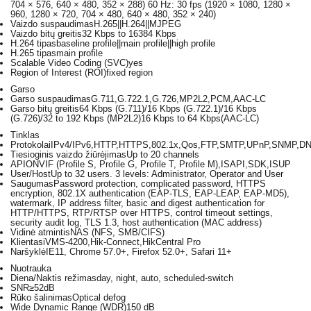
704 × 576, 640 × 480, 352 × 288) 60 Hz: 30 fps (1920 × 1080, 1280 ×
960, 1280 × 720, 704 × 480, 640 × 480, 352 × 240)
Vaizdo suspaudimas
H.265||H.264||MJPEG
Vaizdo bitų greitis
32 Kbps to 16384 Kbps
H.264 tipas
baseline profile||main profile||high profile
H.265 tipas
main profile
Scalable Video Coding (SVC)
yes
Region of Interest (ROI)
fixed region
Garso
Garso suspaudimas
G.711,G.722.1,G.726,MP2L2,PCM,AAC-LC
Garso bitų greitis
64 Kbps (G.711)/16 Kbps (G.722.1)/16 Kbps
(G.726)/32 to 192 Kbps (MP2L2)16 Kbps to 64 Kbps(AAC-LC)
Tinklas
Protokolai
IPv4/IPv6,HTTP,HTTPS,802.1x,Qos,FTP,SMTP,UPnP,SNMP,D
Tiesioginis vaizdo žiūrėjimas
Up to 20 channels
API
ONVIF (Profile S, Profile G, Profile T, Profile M),ISAPI,SDK,ISUP
User/Host
Up to 32 users. 3 levels: Administrator, Operator and User
Saugumas
Password protection, complicated password, HTTPS
encryption, 802.1X authentication (EAP-TLS, EAP-LEAP, EAP-MD5),
watermark, IP address filter, basic and digest authentication for
HTTP/HTTPS, RTP/RTSP over HTTPS, control timeout settings,
security audit log, TLS 1.3, host authentication (MAC address)
Vidinė atmintis
NAS (NFS, SMB/CIFS)
Klientas
iVMS-4200,Hik-Connect,HikCentral Pro
Naršyklė
IE11, Chrome 57.0+, Firefox 52.0+, Safari 11+
Nuotrauka
Diena/Naktis režimas
day, night, auto, scheduled-switch
SNR
≥52dB
Rūko šalinimas
Optical defog
Wide Dynamic Range (WDR)
150 dB