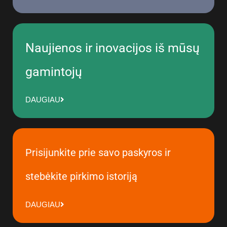
Naujienos ir inovacijos iš mūsų
gamintojų
DAUGIAU
Prisijunkite prie savo paskyros ir
stebėkite pirkimo istoriją
DAUGIAU