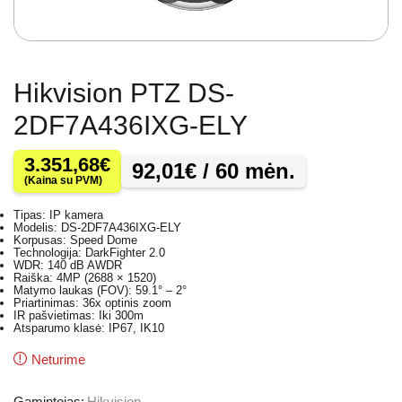
Hikvision PTZ DS-
2DF7A436IXG-ELY
3.351,68
€
92,01
€
/ 60 mėn.
(Kaina su PVM)
Tipas: IP kamera
Modelis: DS-2DF7A436IXG-ELY
Korpusas: Speed Dome
Technologija: DarkFighter 2.0
WDR: 140 dB AWDR
Raiška: 4MP (2688 × 1520)
Matymo laukas (FOV): 59.1° – 2°
Priartinimas: 36x optinis zoom
IR pašvietimas: Iki 300m
Atsparumo klasė: IP67, IK10
Neturime