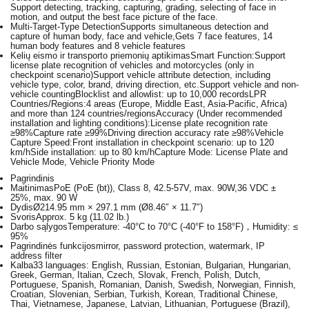
Support detecting, tracking, capturing, grading, selecting of face in
motion, and output the best face picture of the face.
Multi-Target-Type Detection
Supports simultaneous detection and
capture of human body, face and vehicle,Gets 7 face features, 14
human body features and 8 vehicle features
Kelių eismo ir transporto priemonių aptikimas
Smart Function:Support
license plate recognition of vehicles and motorcycles (only in
checkpoint scenario)Support vehicle attribute detection, including
vehicle type, color, brand, driving direction, etc.Support vehicle and non-
vehicle countingBlocklist and allowlist: up to 10,000 recordsLPR
Countries/Regions:4 areas (Europe, Middle East, Asia-Pacific, Africa)
and more than 124 countries/regionsAccuracy (Under recommended
installation and lighting conditions):License plate recognition rate
≥98%Capture rate ≥99%Driving direction accuracy rate ≥98%Vehicle
Capture Speed:Front installation in checkpoint scenario: up to 120
km/hSide installation: up to 80 km/hCapture Mode: License Plate and
Vehicle Mode, Vehicle Priority Mode
Pagrindinis
Maitinimas
PoE (PoE (bt)), Class 8, 42.5-57V, max. 90W,36 VDC ±
25%, max. 90 W
Dydis
Ø214.95 mm × 297.1 mm (Ø8.46″ × 11.7″)
Svoris
Approx. 5 kg (11.02 lb.)
Darbo sąlygos
Temperature: -40°C to 70°C (-40°F to 158°F)，Humidity: ≤
95%
Pagrindinės funkcijos
mirror, password protection, watermark, IP
address filter
Kalba
33 languages: English, Russian, Estonian, Bulgarian, Hungarian,
Greek, German, Italian, Czech, Slovak, French, Polish, Dutch,
Portuguese, Spanish, Romanian, Danish, Swedish, Norwegian, Finnish,
Croatian, Slovenian, Serbian, Turkish, Korean, Traditional Chinese,
Thai, Vietnamese, Japanese, Latvian, Lithuanian, Portuguese (Brazil),