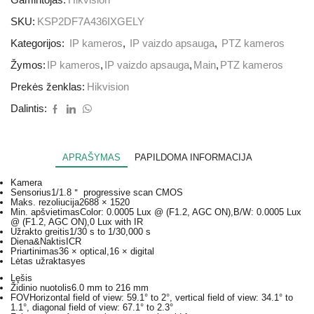
Gamintojas:
Hikvision
SKU:
KSP2DF7A436IXGELY
Kategorijos:
IP kameros
,
IP vaizdo apsauga
,
PTZ kameros
Žymos:
IP kameros
,
IP vaizdo apsauga
,
Main
,
PTZ kameros
Prekės ženklas:
Hikvision
Dalintis:
APRAŠYMAS
PAPILDOMA INFORMACIJA
Kamera
Sensorius
1/1.8＂ progressive scan CMOS
Maks. rezoliucija
2688 × 1520
Min. apšvietimas
Color: 0.0005 Lux @ (F1.2, AGC ON),B/W: 0.0005 Lux
@ (F1.2, AGC ON),0 Lux with IR
Užrakto greitis
1/30 s to 1/30,000 s
Diena&Naktis
ICR
Priartinimas
36 × optical,16 × digital
Lėtas užraktas
yes
Lęšis
Židinio nuotolis
6.0 mm to 216 mm
FOV
Horizontal field of view: 59.1° to 2°, vertical field of view: 34.1° to
1.1°, diagonal field of view: 67.1° to 2.3°